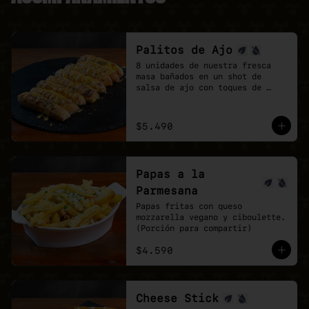
Palitos de Ajo
8 unidades de nuestra fresca 
masa bañados en un shot de 
salsa de ajo con toques de 
orégano.

la perfección no existe, pero 
estos palitos son lo mas cerca 
$5.490
que estarás.
Papas a la
Parmesana
Papas fritas con queso 
mozzarella vegano y ciboulette. 
(Porción para compartir)
$4.590
Cheese Stick