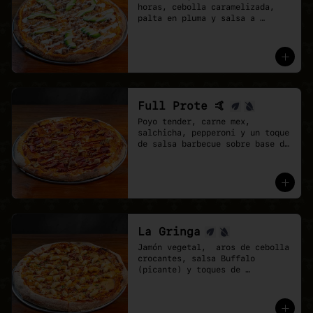
horas, cebolla caramelizada, 
palta en pluma y salsa a 
elección sobre base de pomodoro 
y mozzarella vegana.
Full Prote 🤙
Poyo tender, carne mex, 
salchicha, pepperoni y un toque 
de salsa barbecue sobre base de 
pomodoro y mozzarella vegana.
La Gringa
Jamón vegetal,  aros de cebolla 
crocantes, salsa Buffalo 
(picante) y toques de 
ciboulette.

* base salsa barbecue y 
pomodoro, Mix de vegan 