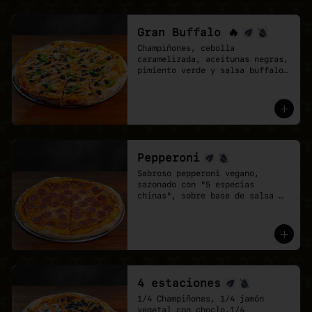
Gran Buffalo 🔥
Champiñones, cebolla 
caramelizada, aceitunas negras, 
pimiento verde y salsa buffalo 
sobre base de salsa pomodoro y 
mozzarella vegana.
Pepperoni
Sabroso pepperoni vegano, 
sazonado con "5 especias 
chinas", sobre base de salsa 
pomodoro y mozzarella vegana.
4 estaciones
1/4 Champiñones, 1/4 jamón 
vegetal con choclo,1/4 