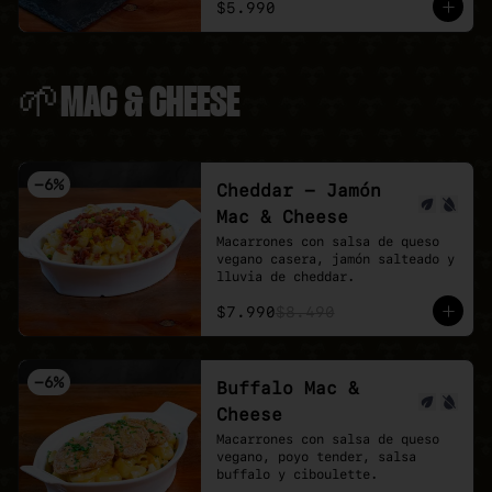
$5.990
🌱MAC & CHEESE
-
6
%
Cheddar - Jamón
Mac & Cheese
Macarrones con salsa de queso 
vegano casera, jamón salteado y 
lluvia de cheddar.
$7.990
$8.490
-
6
%
Buffalo Mac &
Cheese
Macarrones con salsa de queso 
vegano, poyo tender, salsa 
buffalo y ciboulette.