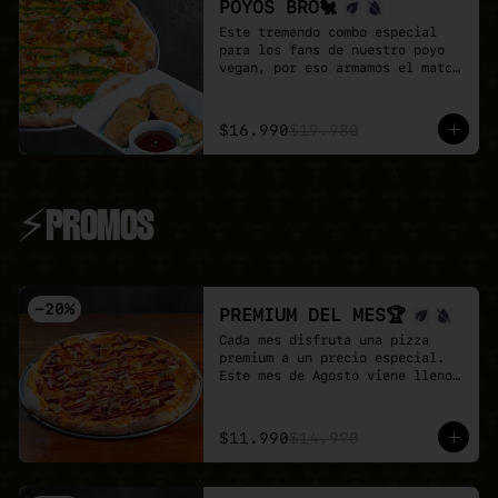
POYOS BRO🐔
Este tremendo combo especial 
para los fans de nuestro poyo 
vegan, por eso armamos el match 
perfecto

Pizza familiar de poyo a 
elección + porción de Poyo 
$16.990
$19.980
Tender + salsa buffalo + salsa 
BBQ.

Un combo 100% vegan, sabroso y 
perfecta para compartir.
⚡PROMOS
-
20
%
PREMIUM DEL MES🏆
Cada mes disfruta una pizza 
premium a un precio especial.

Este mes de Agosto viene lleno 
de proteina con nuestra Full 
Prote 🍕

- Poyo tender, carne mex, 
$11.990
$14.990
salchicha, pepperoni y un toque 
de salsa barbecue sobre base de 
pomodoro y mozzarella vegana.