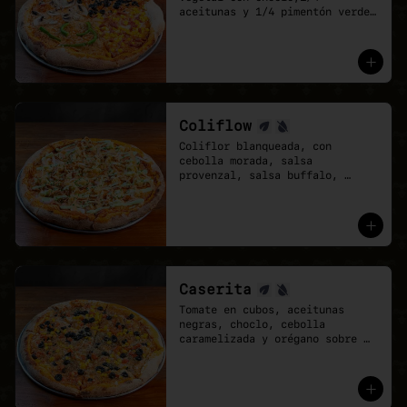
aceitunas y 1/4 pimentón verde 
con cebolla caramelizada. Base 
de salsa pomodoro y mozzarella 
vegana.

- Cuando no sabes qué pizza 
elegir, elige una que lo tenga 
todo.
Coliflow
Coliflor blanqueada, con 
cebolla morada, salsa 
provenzal, salsa buffalo, 
ciboulette y cebolla crispy. 
Base de salsa pomodoro y 
mozzarella vegana.
Caserita
Tomate en cubos, aceitunas 
negras, choclo, cebolla 
caramelizada y orégano sobre 
base de salsa pomodoro y 
mozzarella vegana.