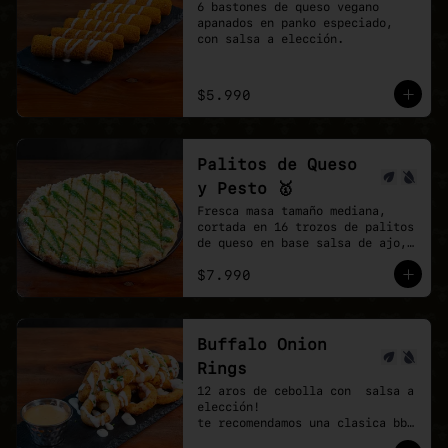
6 bastones de queso vegano 
apanados en panko especiado, 
con salsa a elección.
$5.990
Palitos de Queso
y Pesto 🥇
Fresca masa tamaño mediana, 
cortada en 16 trozos de palitos 
de queso en base salsa de ajo, 
vegan mozzarella, finalizando 
$7.990
con un shot de salsa pesto.
Buffalo Onion
Rings
12 aros de cebolla con  salsa a 
elección!

te recomendamos una clasica bbq 
y agregar una buffalo picante!