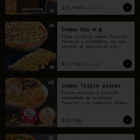
El combo ideal para grupos, 
reuniones de trabajo o fines de 
$32.990
$42.970
semana con hambre de pizza 
vegana.

Más sabor, más variedad y mejor 
precio.
Combo Dúo
Elige tu pizza vegana familiar 
favorita y acompáñala con una 
porción de palitos de ajo.

Un combo pensado para 
compartir, quedar feliz y 
disfrutar todo el sabor de 
$17.990
$19.480
Veganmobile.
Combo Triple placer
Pizzas medianas a elección 
acompañado de tu helado 
favorito y un exquisito brownie 
de chocolate.

Recuerda que puedes agrandar tu 
pizza mediana a familiar!
$15.990