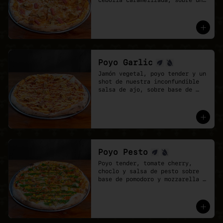
cebolla caramelizada, sobre una 
base de salsa barbecue y 
mozzarella vegana.
Poyo Garlic
Jamón vegetal, poyo tender y un 
shot de nuestra inconfundible 
salsa de ajo, sobre base de 
salsa pomodoro y mozzarella 
vegana.
Poyo Pesto
Poyo tender, tomate cherry, 
choclo y salsa de pesto sobre 
base de pomodoro y mozzarella 
vegana.