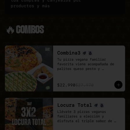
tus compras y canjealos por
productos y más
🔥COMBOS
Combina3
Tu pizza vegana familiar 
favorita viene acompañada de 
palitos queso pesto y 
deliciosos Poyo Tender veganos.

Una combinación rica, 
contundente y pensada para 
$22.990
$27.970
quienes buscan mas sabores.
Locura Total
Llévate 3 pizzas veganas 
familiares a elección y 
disfruta el triple sabor de 
Veganmobile.
