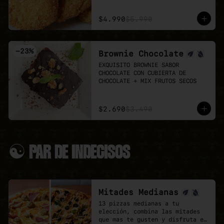
Puedes agregar 3 o 6 unidades 
👉 Antes de pedir, revisa el 
extra.
menú del día:

$4.990
$5.990
LUN 03: Mechada + pure

MAR 04: Poyo Katsu curry

MIÉ 05: Albondigas + Spaguetti

-
23
%
Brownie Chocolate
JUE 06: Seitan Saltado + arroz 
+ papas fritas

EXQUISITO BROWNIE SABOR 
VIE 07: Chowmein Tofu verduras
CHOCOLATE CON CUBIERTA DE 
CHOCOLATE + MIX FRUTOS SECOS
$2.690
$3.490
☯ PAR DE INDECISOS
Mitades Medianas
13 pizzas medianas a tu 
elección, combina las mitades 
que mas te gusten y disfruta el 