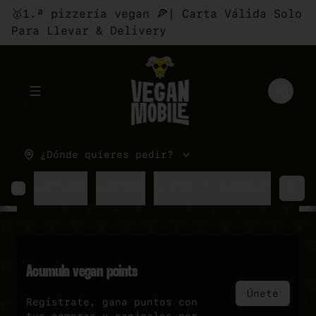
🥇1.ª pizzería vegan 🍕| Carta Válida Solo
Para Llevar & Delivery
Abrir menu de navegación
Login
¿Dónde quieres pedir?
🔥COMBOS
⚡PROMOS
☯ PAR DE INDECISOS
🍕P
Acumula
vegan points
Únete
Regístrate, gana puntos con