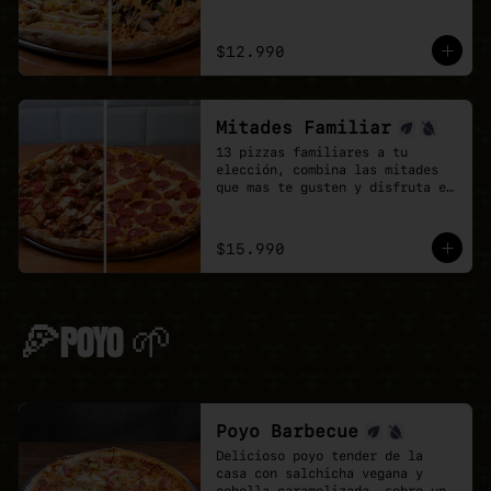
doble de sabor.
$12.990
Mitades Familiar
13 pizzas familiares a tu 
elección, combina las mitades 
que mas te gusten y disfruta el 
doble de sabor.
$15.990
🍕POYO 🌱
Poyo Barbecue
Delicioso poyo tender de la 
casa con salchicha vegana y 