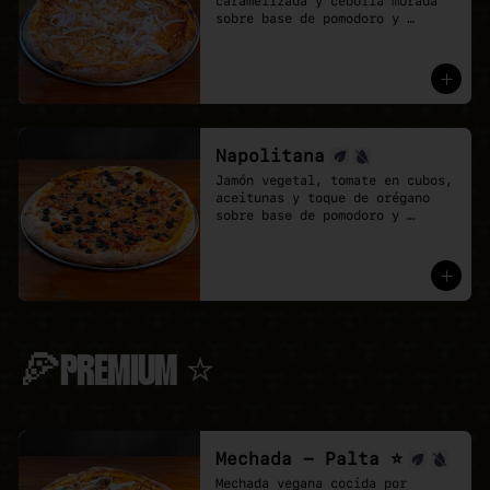
caramelizada y cebolla morada 
sobre base de pomodoro y 
mozzarella vegana.
Napolitana
Jamón vegetal, tomate en cubos, 
aceitunas y toque de orégano 
sobre base de pomodoro y 
mozzarella vegana.
🍕PREMIUM ⭐
Mechada - Palta ⭐
Mechada vegana cocida por 