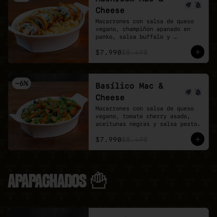
Cheese
Macarrones con salsa de queso 
vegano, champiñón apanado en 
panko, salsa buffalo y 
ciboulette.
$7.990
$8.490
-
6
%
Basílico Mac &
Cheese
Macarrones con salsa de queso 
vegano, tomate cherry asado, 
aceitunas negras y salsa pesto.
$7.990
$8.490
APAPACHADOS 🍟