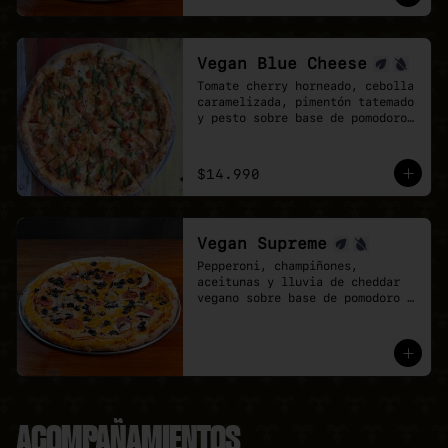
mozzarela y vegan Cheddar.
Vegan Blue Cheese
Tomate cherry horneado, cebolla 
caramelizada, pimentón tatemado 
y pesto sobre base de pomodoro 
y queso azul vegano.
$14.990
Vegan Supreme
Pepperoni, champiñones, 
aceitunas y lluvia de cheddar 
vegano sobre base de pomodoro y 
mozzarella vegana.
ACOMPAÑAMIENTOS