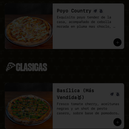
Poyo Country
Exquisito poyo tender de la 
casa, acompañado de cebolla 
morada en pluma mas choclo, 
finalizando con un shot de 
salsa provenzal, 

* base de pomodoro y vegan 
mozzarella.
🍕CLASICAS
Basílica (Más
Vendida🥇)
Fresco tomate cherry, aceitunas 
negras y un shot de pesto 
casero, sobre base de pomodoro 
y mozzarella vegana.