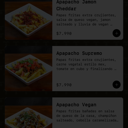
Apapacho Jamon
Cheddar
Papas fritas extra crujientes, 
salsa de queso vegan, jamon 
salteado y lluvia de vegan 
cheddar.
$7.990
Apapacho Supremo
Papas fritas extra crujientes, 
carne vegatal estilo mex, 
tomate en cubo y finalizando 
con lluvia de ciboullete.
$7.990
Apapacho Vegan
Papas fritas bañadas en salsa 
de queso de la casa, champiñon 
salteado, cebolla caramelizada, 
poyo tender y toques de 