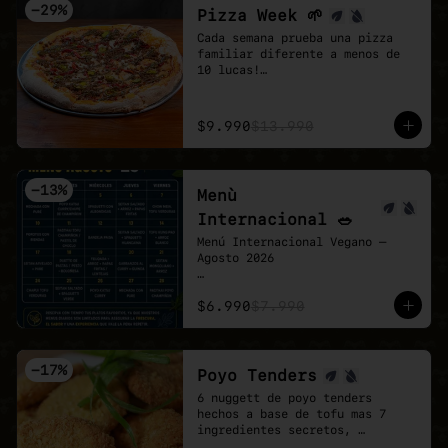
-
29
%
Pizza Week 🌱
Cada semana prueba una pizza 
familiar diferente a menos de 
10 lucas!

Esta semana toco la Chingona 🌱 
🍕

- Carne vegetal sazonada estilo 
$9.990
$13.990
mexicano, pimentón tatemado, 
jalapeño encurtido y un shot de 
salsa chipotle, sobre base de 
pomodoro y mozzarella vegana.
-
13
%
Menù
Internacional 🥗
Menú Internacional Vegano — 
Agosto 2026

Cada día te espera un plato 
$6.990
$7.990
diferente inspirado en sabores 
del mundo, preparado 100% 
vegano y con todo el cariño de 
Veganmobile 💚

-
17
%
Poyo Tenders
Todos nuestros almuerzos 
6 nuggett de poyo tenders 
incluyen ensalada mixta fresca, 
hechos a base de tofu mas 7 
pan horneado y nuestro clásico 
ingredientes secretos, 
pebre casero.

acompañados de una salsa Bbq. 
