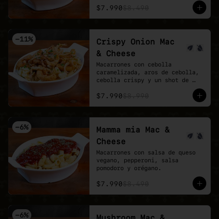
$7.990
$8.490
-
11
%
Crispy Onion Mac
& Cheese
Macarrones con cebolla 
caramelizada, aros de cebolla, 
cebolla crispy y un shot de 
salsa buffalo.
$7.990
$8.990
-
6
%
Mamma mia Mac &
Cheese
Macarrones con salsa de queso 
vegano, pepperoni, salsa 
pomodoro y orégano.
$7.990
$8.490
-
6
%
Mushroom Mac &