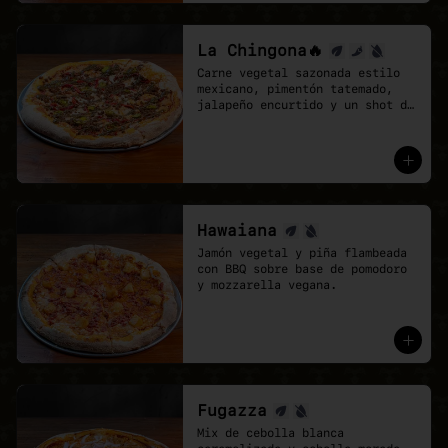
La Chingona🔥
Carne vegetal sazonada estilo 
mexicano, pimentón tatemado, 
jalapeño encurtido y un shot de 
salsa chipotle, sobre base de 
pomodoro y mozzarella vegana.
Hawaiana
Jamón vegetal y piña flambeada 
con BBQ sobre base de pomodoro 
y mozzarella vegana.
Fugazza
Mix de cebolla blanca 