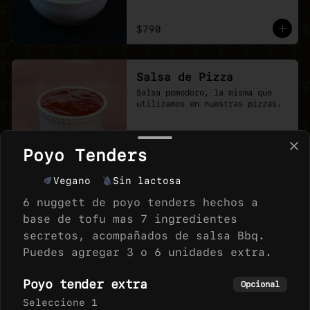
$790
Salsa de Pizza
Salsa pomodoro, la misma que 
utilizamos en nuestras pizzas.
Poyo Tenders
$690
Vegano
Sin lactosa
6 nuggett de poyo tenders hechos a
🥤🍧EXTRAS
base de tofu mas 7 ingredientes
secretos, acompañados de salsa Bbq.
Puedes agregar 3 o 6 unidades extra.
BEBIDAS 350cc
Poyo tender extra
Acompaña tu pizza o macarron 
Opcional
con tu bebida favorita, version 
Seleccione 1
350 cc lata,