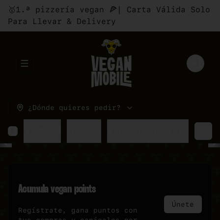
🥇1.ª pizzería vegan 🍕| Carta Válida Solo
Para Llevar & Delivery
Abrir menu de navegación
Login
¿Dónde quieres pedir?
🔥COMBOS
⚡PROMOS
☯ PAR DE INDECISOS
🍕P
Acumula
vegan points
Únete
Regístrate, gana puntos con