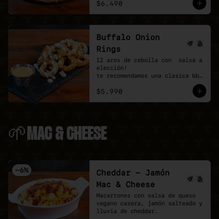
$6.490
Buffalo Onion
Rings
12 aros de cebolla con  salsa a 
elección!

te recomendamos una clasica bbq 
y agregar una buffalo picante!
$5.990
🌱MAC & CHEESE
-
6
%
Cheddar - Jamón
Mac & Cheese
Macarrones con salsa de queso 
vegano casera, jamón salteado y 
lluvia de cheddar.