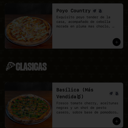
Poyo Country
Exquisito poyo tender de la 
casa, acompañado de cebolla 
morada en pluma mas choclo, 
finalizando con un shot de 
salsa provenzal, 

* base de pomodoro y vegan 
mozzarella.
🍕CLASICAS
Basílica (Más
Vendida🥇)
Fresco tomate cherry, aceitunas 
negras y un shot de pesto 
casero, sobre base de pomodoro 
y mozzarella vegana.