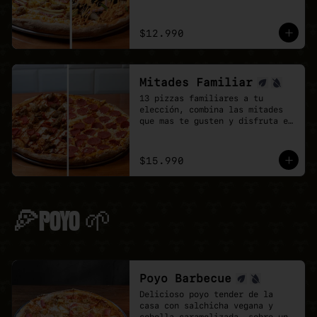
doble de sabor.
$12.990
Mitades Familiar
13 pizzas familiares a tu 
elección, combina las mitades 
que mas te gusten y disfruta el 
doble de sabor.
$15.990
🍕POYO 🌱
Poyo Barbecue
Delicioso poyo tender de la 
casa con salchicha vegana y 