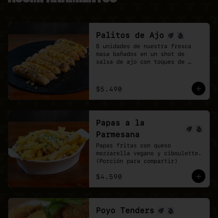
Palitos de Ajo
8 unidades de nuestra fresca 
masa bañados en un shot de 
salsa de ajo con toques de 
orégano.

la perfección no existe, pero 
estos palitos son lo mas cerca 
$5.490
que estarás.
Papas a la
Parmesana
Papas fritas con queso 
mozzarella vegano y ciboulette. 
(Porción para compartir)
$4.590
Poyo Tenders