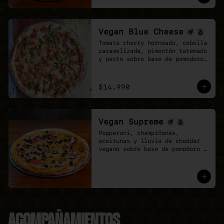
mozzarela y vegan Cheddar.
Vegan Blue Cheese
Tomate cherry horneado, cebolla 
caramelizada, pimentón tatemado 
y pesto sobre base de pomodoro 
y queso azul vegano.
$14.990
Vegan Supreme
Pepperoni, champiñones, 
aceitunas y lluvia de cheddar 
vegano sobre base de pomodoro y 
mozzarella vegana.
ACOMPAÑAMIENTOS