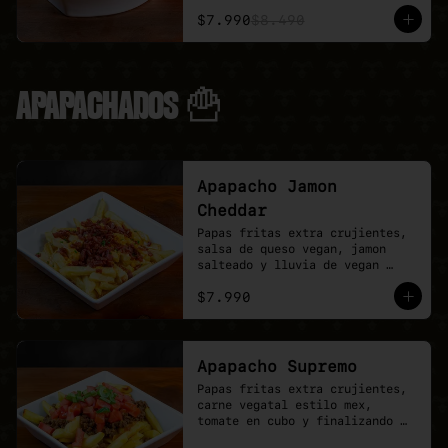
$7.990
$8.490
APAPACHADOS 🍟
Apapacho Jamon
Cheddar
Papas fritas extra crujientes, 
salsa de queso vegan, jamon 
salteado y lluvia de vegan 
cheddar.
$7.990
Apapacho Supremo
Papas fritas extra crujientes, 
carne vegatal estilo mex, 
tomate en cubo y finalizando 
con lluvia de ciboullete.