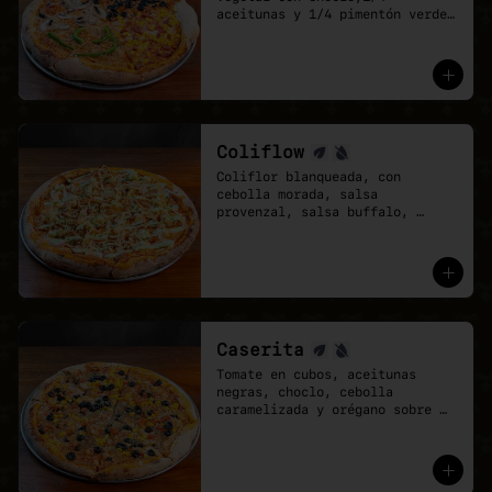
aceitunas y 1/4 pimentón verde 
con cebolla caramelizada. Base 
de salsa pomodoro y mozzarella 
vegana.

- Cuando no sabes qué pizza 
elegir, elige una que lo tenga 
todo.
Coliflow
Coliflor blanqueada, con 
cebolla morada, salsa 
provenzal, salsa buffalo, 
ciboulette y cebolla crispy. 
Base de salsa pomodoro y 
mozzarella vegana.
Caserita
Tomate en cubos, aceitunas 
negras, choclo, cebolla 
caramelizada y orégano sobre 
base de salsa pomodoro y 
mozzarella vegana.