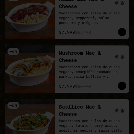
Cheese
Macarrones con salsa de queso 
vegano, pepperoni, salsa 
pomodoro y orégano.
$7.990
$8.490
-
6
%
Mushroom Mac &
Cheese
Macarrones con salsa de queso 
vegano, champiñón apanado en 
panko, salsa buffalo y 
ciboulette.
$7.990
$8.490
-
6
%
Basílico Mac &
Cheese
Macarrones con salsa de queso 
vegano, tomate cherry asado, 
aceitunas negras y salsa pesto.