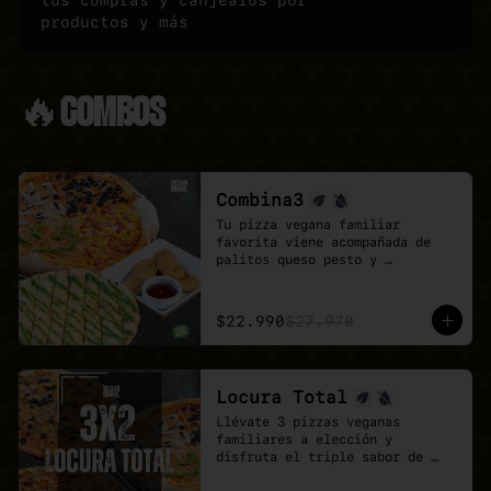
tus compras y canjealos por
productos y más
🔥COMBOS
Combina3
Tu pizza vegana familiar 
favorita viene acompañada de 
palitos queso pesto y 
deliciosos Poyo Tender veganos.

Una combinación rica, 
contundente y pensada para 
$22.990
$27.970
quienes buscan mas sabores.
Locura Total
Llévate 3 pizzas veganas 
familiares a elección y 
disfruta el triple sabor de 
Veganmobile.
