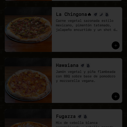
La Chingona🔥
Carne vegetal sazonada estilo 
mexicano, pimentón tatemado, 
jalapeño encurtido y un shot de 
salsa chipotle, sobre base de 
pomodoro y mozzarella vegana.
Hawaiana
Jamón vegetal y piña flambeada 
con BBQ sobre base de pomodoro 
y mozzarella vegana.
Fugazza
Mix de cebolla blanca 