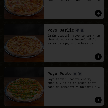
cebolla caramelizada, sobre una 
base de salsa barbecue y 
mozzarella vegana.
Poyo Garlic
Jamón vegetal, poyo tender y un 
shot de nuestra inconfundible 
salsa de ajo, sobre base de 
salsa pomodoro y mozzarella 
vegana.
Poyo Pesto
Poyo tender, tomate cherry, 
choclo y salsa de pesto sobre 
base de pomodoro y mozzarella 
vegana.