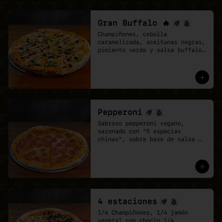
Gran Buffalo 🔥
Champiñones, cebolla 
caramelizada, aceitunas negras, 
pimiento verde y salsa buffalo 
sobre base de salsa pomodoro y 
mozzarella vegana.
Pepperoni
Sabroso pepperoni vegano, 
sazonado con "5 especias 
chinas", sobre base de salsa 
pomodoro y mozzarella vegana.
4 estaciones
1/4 Champiñones, 1/4 jamón 
vegetal con choclo,1/4 