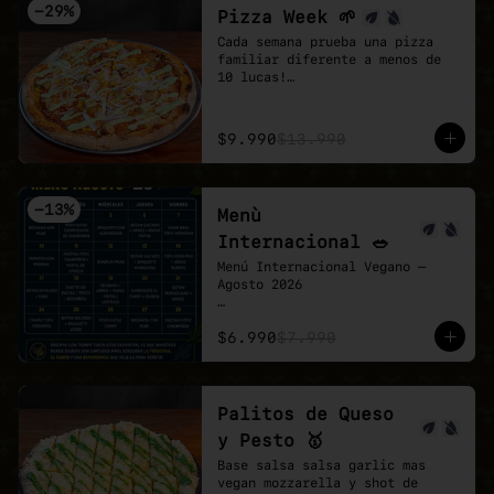
-
29
%
Pizza Week 🌱
Cada semana prueba una pizza 
familiar diferente a menos de 
10 lucas!

Esta semana toco la Poyo 
Country 🌱 🍕

- Exquisito poyo tender de la 
$9.990
$13.990
casa, acompañado de cebolla 
morada en pluma mas choclo, 
finalizando con un shot de 
salsa provenzal, base de 
-
13
%
Menù
pomodoro y vegan mozzarella.
Internacional 🥗
Menú Internacional Vegano — 
Agosto 2026

Cada día te espera un plato 
$6.990
$7.990
diferente inspirado en sabores 
del mundo, preparado 100% 
vegano y con todo el cariño de 
Veganmobile 💚

Palitos de Queso
Todos nuestros almuerzos 
y Pesto 🥇
incluyen ensalada mixta fresca, 
pan horneado y nuestro clásico 
Base salsa salsa garlic mas 
pebre casero.

vegan mozzarella y shot de 