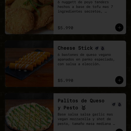
6 nuggett de poyo tenders 
hechos a base de tofu mas 7 
ingredientes secretos, 
acompañados de salsa Bbq. 

Puedes agregar 3 o 6 unidades 
extra.
$5.990
Cheese Stick
6 bastones de queso vegano 
apanados en panko especiado, 
con salsa a elección.
$5.990
Palitos de Queso
y Pesto 🥇
Base salsa salsa garlic mas 
vegan mozzarella y shot de 
pesto, tamaño masa mediana 
cortada en 16 trozos.