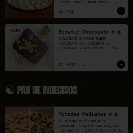
pesto, tamaño masa mediana 
👉 Antes de pedir, revisa el 
cortada en 16 trozos.
menú del día:

$6.490
LUN 10: Porotos con Riendas

MAR 11: Padthai tofu Champiñon

MIÉ 12: Bandeja paisa

-
23
%
Brownie Chocolate
JUE 13: Seitan saltado + 
spaguetti huancaina

EXQUISITO BROWNIE SABOR 
VIE 14: Tofu kung PAo + Arroz 
CHOCOLATE CON CUBIERTA DE 
blanco
CHOCOLATE + MIX FRUTOS SECOS
$2.690
$3.490
☯ PAR DE INDECISOS
Mitades Medianas
13 pizzas medianas a tu 
elección, combina las mitades 
que mas te gusten y disfruta el 