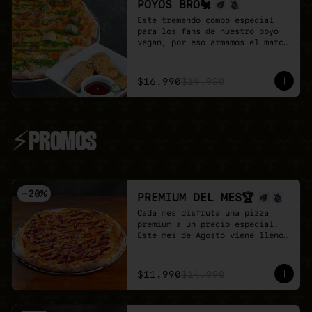
POYOS BRO🐔
Este tremendo combo especial 
para los fans de nuestro poyo 
vegan, por eso armamos el match 
perfecto

Pizza familiar de poyo a 
elección + porción de Poyo 
$16.990
$19.980
Tender + salsa buffalo + salsa 
BBQ.

Un combo 100% vegan, sabroso y 
perfecta para compartir.
⚡PROMOS
-
20
%
PREMIUM DEL MES🏆
Cada mes disfruta una pizza 
premium a un precio especial.

Este mes de Agosto viene lleno 
de proteina con nuestra Full 
Prote 🍕

- Poyo tender, carne mex, 
$11.990
$14.990
salchicha, pepperoni y un toque 
de salsa barbecue sobre base de 
pomodoro y mozzarella vegana.