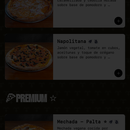
caramelizada y cebolla morada 
sobre base de pomodoro y 
mozzarella vegana.
Napolitana
Jamón vegetal, tomate en cubos, 
aceitunas y toque de orégano 
sobre base de pomodoro y 
mozzarella vegana.
🍕PREMIUM ⭐
Mechada - Palta ⭐
Mechada vegana cocida por 