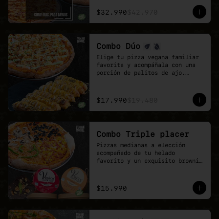
El combo ideal para grupos, 
reuniones de trabajo o fines de 
$32.990
$42.970
semana con hambre de pizza 
vegana.

Más sabor, más variedad y mejor 
precio.
Combo Dúo
Elige tu pizza vegana familiar 
favorita y acompáñala con una 
porción de palitos de ajo.

Un combo pensado para 
compartir, quedar feliz y 
disfrutar todo el sabor de 
$17.990
$19.480
Veganmobile.
Combo Triple placer
Pizzas medianas a elección 
acompañado de tu helado 
favorito y un exquisito brownie 
de chocolate.

Recuerda que puedes agrandar tu 
pizza mediana a familiar!
$15.990