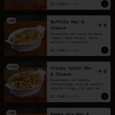
$7.990
$8.490
-
6
%
Buffalo Mac &
Cheese
Macarrones con salsa de queso 
vegano, poyo tender, salsa 
buffalo y ciboulette.
$7.990
$8.490
-
11
%
Crispy Onion Mac
& Cheese
Macarrones con cebolla 
caramelizada, aros de cebolla, 
cebolla crispy y un shot de 
salsa buffalo.
$7.990
$8.990
-
6
%
Mamma mia Mac &