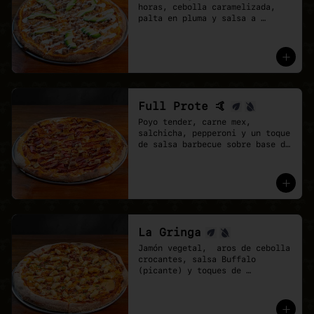
horas, cebolla caramelizada, 
palta en pluma y salsa a 
elección sobre base de pomodoro 
y mozzarella vegana.
Full Prote 🤙
Poyo tender, carne mex, 
salchicha, pepperoni y un toque 
de salsa barbecue sobre base de 
pomodoro y mozzarella vegana.
La Gringa
Jamón vegetal,  aros de cebolla 
crocantes, salsa Buffalo 
(picante) y toques de 
ciboulette.

* base salsa barbecue y 
pomodoro, Mix de vegan 