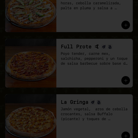
horas, cebolla caramelizada, 
palta en pluma y salsa a 
elección sobre base de pomodoro 
y mozzarella vegana.
Full Prote 🤙
Poyo tender, carne mex, 
salchicha, pepperoni y un toque 
de salsa barbecue sobre base de 
pomodoro y mozzarella vegana.
La Gringa
Jamón vegetal,  aros de cebolla 
crocantes, salsa Buffalo 
(picante) y toques de 
ciboulette.

* base salsa barbecue y 
pomodoro, Mix de vegan 