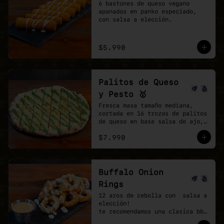
6 bastones de queso vegano 
apanados en panko especiado, 
con salsa a elección.
$5.990
Palitos de Queso
y Pesto 🥇
Fresca masa tamaño mediana, 
cortada en 16 trozos de palitos 
de queso en base salsa de ajo, 
vegan mozzarella, finalizando 
$7.990
con un shot de salsa pesto.
Buffalo Onion
Rings
12 aros de cebolla con  salsa a 
elección!

te recomendamos una clasica bbq 
y agregar una buffalo picante!