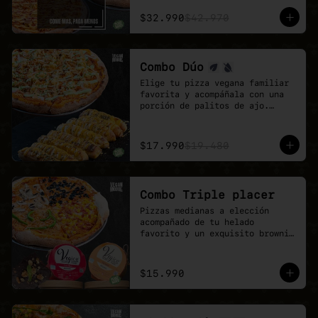
El combo ideal para grupos, 
reuniones de trabajo o fines de 
$32.990
$42.970
semana con hambre de pizza 
vegana.

Más sabor, más variedad y mejor 
precio.
Combo Dúo
Elige tu pizza vegana familiar 
favorita y acompáñala con una 
porción de palitos de ajo.

Un combo pensado para 
compartir, quedar feliz y 
disfrutar todo el sabor de 
$17.990
$19.480
Veganmobile.
Combo Triple placer
Pizzas medianas a elección 
acompañado de tu helado 
favorito y un exquisito brownie 
de chocolate.

Recuerda que puedes agrandar tu 
pizza mediana a familiar!
$15.990