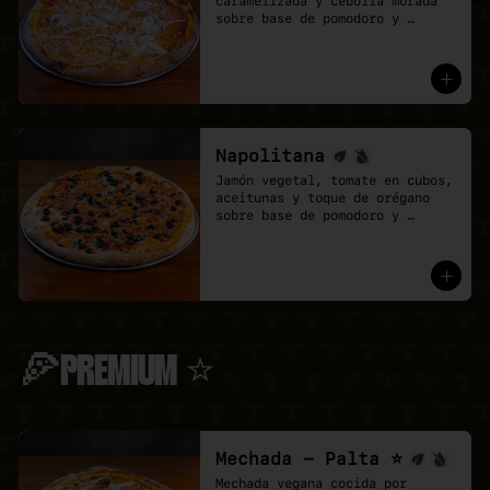
caramelizada y cebolla morada 
sobre base de pomodoro y 
mozzarella vegana.
Napolitana
Jamón vegetal, tomate en cubos, 
aceitunas y toque de orégano 
sobre base de pomodoro y 
mozzarella vegana.
🍕PREMIUM ⭐
Mechada - Palta ⭐
Mechada vegana cocida por 