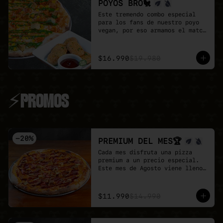
POYOS BRO🐔
Este tremendo combo especial 
para los fans de nuestro poyo 
vegan, por eso armamos el match 
perfecto

Pizza familiar de poyo a 
elección + porción de Poyo 
$16.990
$19.980
Tender + salsa buffalo + salsa 
BBQ.

Un combo 100% vegan, sabroso y 
perfecta para compartir.
⚡PROMOS
-
20
%
PREMIUM DEL MES🏆
Cada mes disfruta una pizza 
premium a un precio especial.

Este mes de Agosto viene lleno 
de proteina con nuestra Full 
Prote 🍕

- Poyo tender, carne mex, 
$11.990
$14.990
salchicha, pepperoni y un toque 
de salsa barbecue sobre base de 
pomodoro y mozzarella vegana.