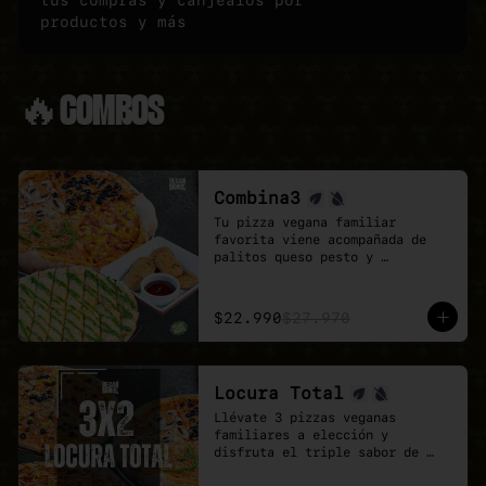
tus compras y canjealos por
productos y más
🔥COMBOS
Combina3
Tu pizza vegana familiar 
favorita viene acompañada de 
palitos queso pesto y 
deliciosos Poyo Tender veganos.

Una combinación rica, 
contundente y pensada para 
$22.990
$27.970
quienes buscan mas sabores.
Locura Total
Llévate 3 pizzas veganas 
familiares a elección y 
disfruta el triple sabor de 
Veganmobile.
