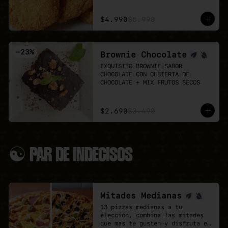
Puedes agregar 3 o 6 unidades 
👉 Antes de pedir, revisa el 
extra.
menú del día:

$4.990
$5.990
LUN 03: Mechada + pure

MAR 04: Poyo Katsu curry

MIÉ 05: Albondigas + Spaguetti

-
23
%
Brownie Chocolate
JUE 06: Seitan Saltado + arroz 
+ papas fritas

EXQUISITO BROWNIE SABOR 
VIE 07: Chowmein Tofu verduras
CHOCOLATE CON CUBIERTA DE 
CHOCOLATE + MIX FRUTOS SECOS
$2.690
$3.490
☯ PAR DE INDECISOS
Mitades Medianas
13 pizzas medianas a tu 
elección, combina las mitades 
que mas te gusten y disfruta el 