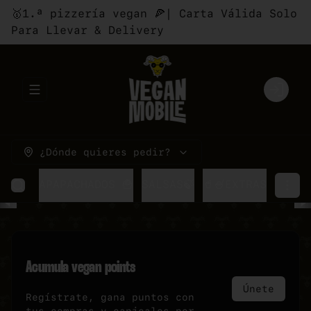
🥇1.ª pizzería vegan 🍕| Carta Válida Solo
Para Llevar & Delivery
Abrir menu de navegación
Login
¿Dónde quieres pedir?
HEESE
APAPACHADOS 🍟
SALSAS🍃
🥤🍧EXTRAS
Acumula
vegan points
Únete
Regístrate, gana puntos con