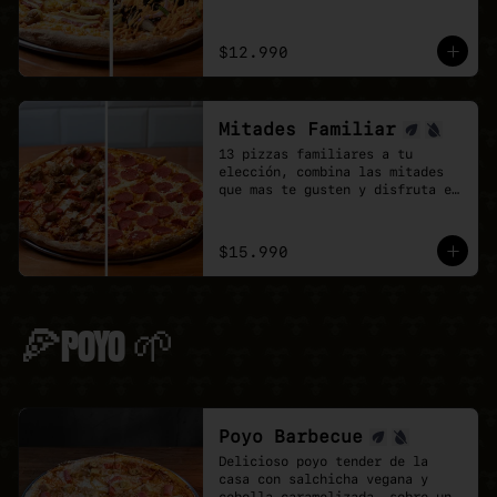
doble de sabor.
$12.990
Mitades Familiar
13 pizzas familiares a tu 
elección, combina las mitades 
que mas te gusten y disfruta el 
doble de sabor.
$15.990
🍕POYO 🌱
Poyo Barbecue
Delicioso poyo tender de la 
casa con salchicha vegana y 