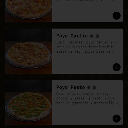
cebolla caramelizada, sobre una 
base de salsa barbecue y 
mozzarella vegana.
Poyo Garlic
Jamón vegetal, poyo tender y un 
shot de nuestra inconfundible 
salsa de ajo, sobre base de 
salsa pomodoro y mozzarella 
vegana.
Poyo Pesto
Poyo tender, tomate cherry, 
choclo y salsa de pesto sobre 
base de pomodoro y mozzarella 
vegana.