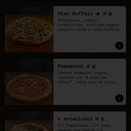
Gran Buffalo 🔥
Champiñones, cebolla 
caramelizada, aceitunas negras, 
pimiento verde y salsa buffalo 
sobre base de salsa pomodoro y 
mozzarella vegana.
Pepperoni
Sabroso pepperoni vegano, 
sazonado con "5 especias 
chinas", sobre base de salsa 
pomodoro y mozzarella vegana.
4 estaciones
1/4 Champiñones, 1/4 jamón 
vegetal con choclo,1/4 