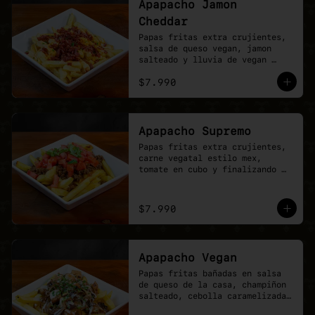
Apapacho Jamon
Cheddar
Papas fritas extra crujientes, 
salsa de queso vegan, jamon 
salteado y lluvia de vegan 
cheddar.
$7.990
Apapacho Supremo
Papas fritas extra crujientes, 
carne vegatal estilo mex, 
tomate en cubo y finalizando 
con lluvia de ciboullete.
$7.990
Apapacho Vegan
Papas fritas bañadas en salsa 
de queso de la casa, champiñon 
salteado, cebolla caramelizada, 
poyo tender y toques de 