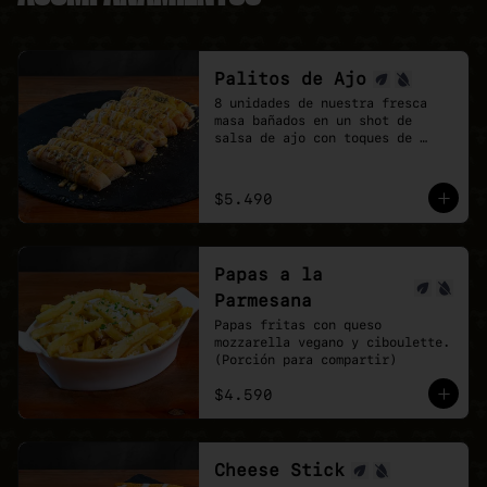
Palitos de Ajo
8 unidades de nuestra fresca 
masa bañados en un shot de 
salsa de ajo con toques de 
orégano.

la perfección no existe, pero 
estos palitos son lo mas cerca 
$5.490
que estarás.
Papas a la
Parmesana
Papas fritas con queso 
mozzarella vegano y ciboulette. 
(Porción para compartir)
$4.590
Cheese Stick