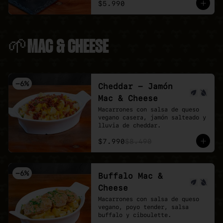
$5.990
🌱MAC & CHEESE
-
6
%
Cheddar - Jamón
Mac & Cheese
Macarrones con salsa de queso 
vegano casera, jamón salteado y 
lluvia de cheddar.
$7.990
$8.490
-
6
%
Buffalo Mac &
Cheese
Macarrones con salsa de queso 
vegano, poyo tender, salsa 
buffalo y ciboulette.