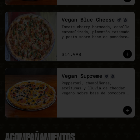
mozzarela y vegan Cheddar.
Vegan Blue Cheese
Tomate cherry horneado, cebolla 
caramelizada, pimentón tatemado 
y pesto sobre base de pomodoro 
y queso azul vegano.
$14.990
Vegan Supreme
Pepperoni, champiñones, 
aceitunas y lluvia de cheddar 
vegano sobre base de pomodoro y 
mozzarella vegana.
ACOMPAÑAMIENTOS