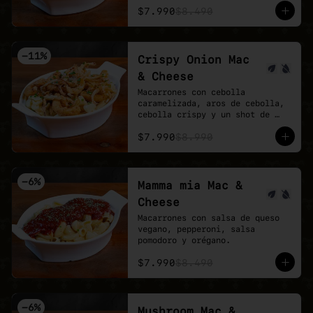
$7.990
$8.490
-
11
%
Crispy Onion Mac
& Cheese
Macarrones con cebolla 
caramelizada, aros de cebolla, 
cebolla crispy y un shot de 
salsa buffalo.
$7.990
$8.990
-
6
%
Mamma mia Mac &
Cheese
Macarrones con salsa de queso 
vegano, pepperoni, salsa 
pomodoro y orégano.
$7.990
$8.490
-
6
%
Mushroom Mac &