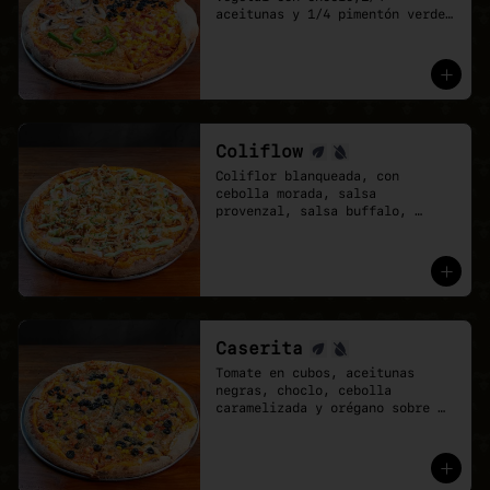
aceitunas y 1/4 pimentón verde 
con cebolla caramelizada. Base 
de salsa pomodoro y mozzarella 
vegana.

- Cuando no sabes qué pizza 
elegir, elige una que lo tenga 
todo.
Coliflow
Coliflor blanqueada, con 
cebolla morada, salsa 
provenzal, salsa buffalo, 
ciboulette y cebolla crispy. 
Base de salsa pomodoro y 
mozzarella vegana.
Caserita
Tomate en cubos, aceitunas 
negras, choclo, cebolla 
caramelizada y orégano sobre 
base de salsa pomodoro y 
mozzarella vegana.