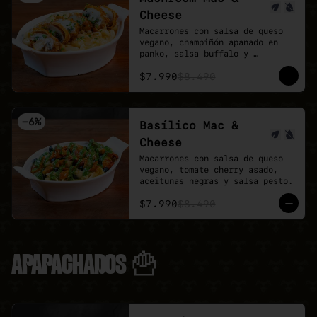
Cheese
Macarrones con salsa de queso 
vegano, champiñón apanado en 
panko, salsa buffalo y 
ciboulette.
$7.990
$8.490
-
6
%
Basílico Mac &
Cheese
Macarrones con salsa de queso 
vegano, tomate cherry asado, 
aceitunas negras y salsa pesto.
$7.990
$8.490
APAPACHADOS 🍟