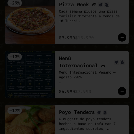
-
29
%
Pizza Week 🌱
Cada semana prueba una pizza 
familiar diferente a menos de 
10 lucas!

Esta semana toco la Chingona 🌱 
🍕

- Carne vegetal sazonada estilo 
$9.990
$13.990
mexicano, pimentón tatemado, 
jalapeño encurtido y un shot de 
salsa chipotle, sobre base de 
pomodoro y mozzarella vegana.
-
13
%
Menù
Internacional 🥗
Menú Internacional Vegano — 
Agosto 2026

Cada día te espera un plato 
$6.990
$7.990
diferente inspirado en sabores 
del mundo, preparado 100% 
vegano y con todo el cariño de 
Veganmobile 💚

-
17
%
Poyo Tenders
Todos nuestros almuerzos 
6 nuggett de poyo tenders 
incluyen ensalada mixta fresca, 
hechos a base de tofu mas 7 
pan horneado y nuestro clásico 
ingredientes secretos, 
pebre casero.

acompañados de una salsa Bbq. 
