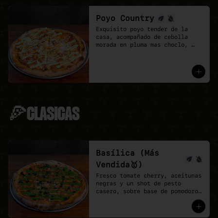
Poyo Country
Exquisito poyo tender de la 
casa, acompañado de cebolla 
morada en pluma mas choclo, 
finalizando con un shot de 
salsa provenzal, 

* base de pomodoro y vegan 
mozzarella.
🍕CLASICAS
Basílica (Más
Vendida🥇)
Fresco tomate cherry, aceitunas 
negras y un shot de pesto 
casero, sobre base de pomodoro 
y mozzarella vegana.