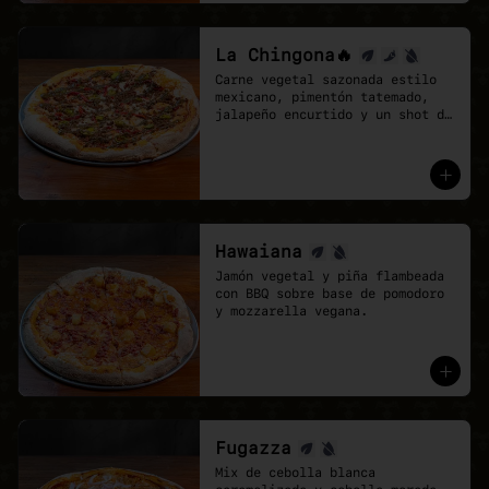
La Chingona🔥
Carne vegetal sazonada estilo 
mexicano, pimentón tatemado, 
jalapeño encurtido y un shot de 
salsa chipotle, sobre base de 
pomodoro y mozzarella vegana.
Hawaiana
Jamón vegetal y piña flambeada 
con BBQ sobre base de pomodoro 
y mozzarella vegana.
Fugazza
Mix de cebolla blanca 