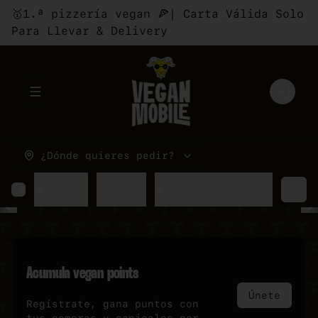
🥇1.ª pizzería vegan 🍕| Carta Válida Solo
Para Llevar & Delivery
Abrir menu de navegación
Login
¿Dónde quieres pedir?
🔥COMBOS
⚡PROMOS
☯ PAR DE INDECISOS
🍕P
Acumula
vegan points
Únete
Regístrate, gana puntos con