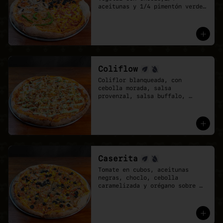
aceitunas y 1/4 pimentón verde 
con cebolla caramelizada. Base 
de salsa pomodoro y mozzarella 
vegana.

- Cuando no sabes qué pizza 
elegir, elige una que lo tenga 
todo.
Coliflow
Coliflor blanqueada, con 
cebolla morada, salsa 
provenzal, salsa buffalo, 
ciboulette y cebolla crispy. 
Base de salsa pomodoro y 
mozzarella vegana.
Caserita
Tomate en cubos, aceitunas 
negras, choclo, cebolla 
caramelizada y orégano sobre 
base de salsa pomodoro y 
mozzarella vegana.