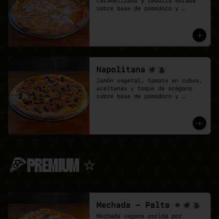
caramelizada y cebolla morada 
sobre base de pomodoro y 
mozzarella vegana.
Napolitana
Jamón vegetal, tomate en cubos, 
aceitunas y toque de orégano 
sobre base de pomodoro y 
mozzarella vegana.
🍕PREMIUM ⭐
Mechada - Palta ⭐
Mechada vegana cocida por 