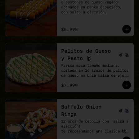
6 bastones de queso vegano 
apanados en panko especiado, 
con salsa a elección.
$5.990
Palitos de Queso
y Pesto 🥇
Fresca masa tamaño mediana, 
cortada en 16 trozos de palitos 
de queso en base salsa de ajo, 
vegan mozzarella, finalizando 
$7.990
con un shot de salsa pesto.
Buffalo Onion
Rings
12 aros de cebolla con  salsa a 
elección!

te recomendamos una clasica bbq 
y agregar una buffalo picante!