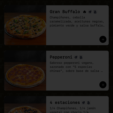
Gran Buffalo 🔥
Champiñones, cebolla 
caramelizada, aceitunas negras, 
pimiento verde y salsa buffalo 
sobre base de salsa pomodoro y 
mozzarella vegana.
Pepperoni
Sabroso pepperoni vegano, 
sazonado con "5 especias 
chinas", sobre base de salsa 
pomodoro y mozzarella vegana.
4 estaciones
1/4 Champiñones, 1/4 jamón 
vegetal con choclo,1/4 