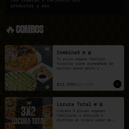
tus compras y canjealos por
productos y más
🔥COMBOS
Combina3
Tu pizza vegana familiar 
favorita viene acompañada de 
palitos queso pesto y 
deliciosos Poyo Tender veganos.

Una combinación rica, 
contundente y pensada para 
$22.990
$27.970
quienes buscan mas sabores.
Locura Total
Llévate 3 pizzas veganas 
familiares a elección y 
disfruta el triple sabor de 
Veganmobile.
