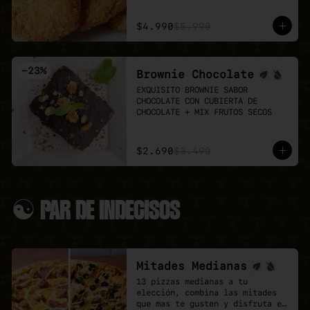
Puedes agregar 3 o 6 unidades 
👉 Antes de pedir, revisa el 
extra.
menú del día:

$4.990
$5.990
LUN 03: Mechada + pure

MAR 04: Poyo Katsu curry

MIÉ 05: Albondigas + Spaguetti

-
23
%
Brownie Chocolate
JUE 06: Seitan Saltado + arroz 
+ papas fritas

EXQUISITO BROWNIE SABOR 
VIE 07: Chowmein Tofu verduras
CHOCOLATE CON CUBIERTA DE 
CHOCOLATE + MIX FRUTOS SECOS
$2.690
$3.490
☯ PAR DE INDECISOS
Mitades Medianas
13 pizzas medianas a tu 
elección, combina las mitades 
que mas te gusten y disfruta el 