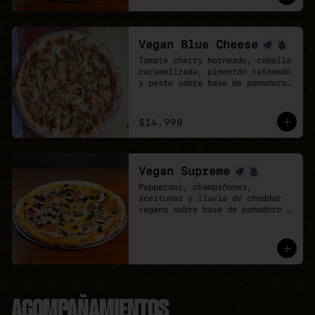
mozzarela y vegan Cheddar.
Vegan Blue Cheese
Tomate cherry horneado, cebolla 
caramelizada, pimentón tatemado 
y pesto sobre base de pomodoro 
y queso azul vegano.
$14.990
Vegan Supreme
Pepperoni, champiñones, 
aceitunas y lluvia de cheddar 
vegano sobre base de pomodoro y 
mozzarella vegana.
ACOMPAÑAMIENTOS