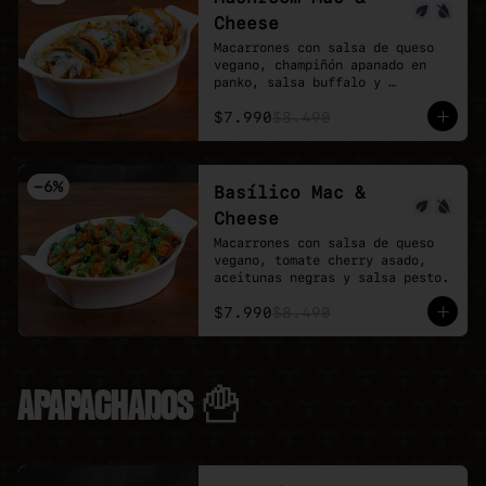
Cheese
Macarrones con salsa de queso 
vegano, champiñón apanado en 
panko, salsa buffalo y 
ciboulette.
$7.990
$8.490
-
6
%
Basílico Mac &
Cheese
Macarrones con salsa de queso 
vegano, tomate cherry asado, 
aceitunas negras y salsa pesto.
$7.990
$8.490
APAPACHADOS 🍟