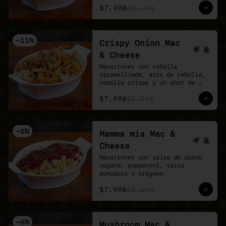
$7.990
$8.490
-
11
%
Crispy Onion Mac
& Cheese
Macarrones con cebolla 
caramelizada, aros de cebolla, 
cebolla crispy y un shot de 
salsa buffalo.
$7.990
$8.990
-
6
%
Mamma mia Mac &
Cheese
Macarrones con salsa de queso 
vegano, pepperoni, salsa 
pomodoro y orégano.
$7.990
$8.490
-
6
%
Mushroom Mac &