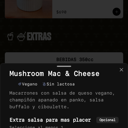
$690
🥤🍧EXTRAS
BEBIDAS 350cc
Acompaña tu pizza o macarron 
con tu bebida favorita, version 
Mushroom Mac & Cheese
350 cc lata,
Vegano
Sin lactosa
Macarrones con salsa de queso vegano,
champiñón apanado en panko, salsa
buffalo y ciboulette.
HELADO VEGICE 240CC
Variedad de Helados de la marca 
Extra salsa para mas placer
Opcional
Vegice, sabor que te 
sorprenderan.
Seleccione al menos 1