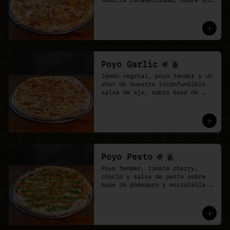
cebolla caramelizada, sobre una 
base de salsa barbecue y 
mozzarella vegana.
Poyo Garlic
Jamón vegetal, poyo tender y un 
shot de nuestra inconfundible 
salsa de ajo, sobre base de 
salsa pomodoro y mozzarella 
vegana.
Poyo Pesto
Poyo tender, tomate cherry, 
choclo y salsa de pesto sobre 
base de pomodoro y mozzarella 
vegana.