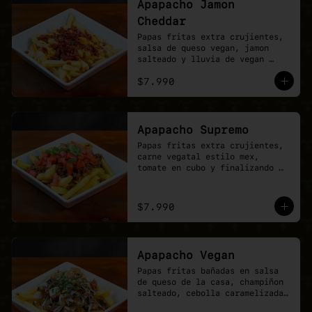
Apapacho Jamon
Cheddar
Papas fritas extra crujientes, 
salsa de queso vegan, jamon 
salteado y lluvia de vegan 
cheddar.
$7.990
Apapacho Supremo
Papas fritas extra crujientes, 
carne vegatal estilo mex, 
tomate en cubo y finalizando 
con lluvia de ciboullete.
$7.990
Apapacho Vegan
Papas fritas bañadas en salsa 
de queso de la casa, champiñon 
salteado, cebolla caramelizada, 
poyo tender y toques de 