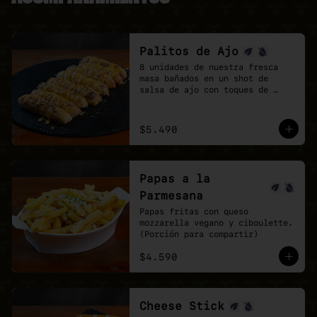
Palitos de Ajo
8 unidades de nuestra fresca 
masa bañados en un shot de 
salsa de ajo con toques de 
orégano.

la perfección no existe, pero 
estos palitos son lo mas cerca 
$5.490
que estarás.
Papas a la
Parmesana
Papas fritas con queso 
mozzarella vegano y ciboulette. 
(Porción para compartir)
$4.590
Cheese Stick