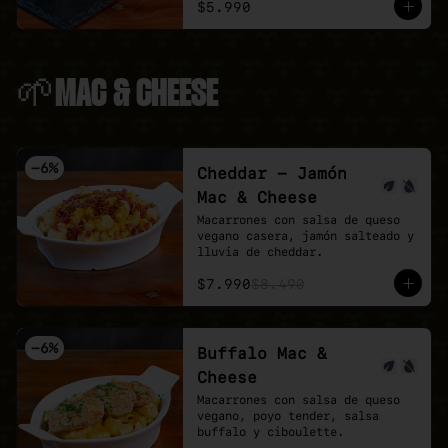
$5.990
🌱MAC & CHEESE
-
6
%
Cheddar - Jamón
Mac & Cheese
Macarrones con salsa de queso 
vegano casera, jamón salteado y 
lluvia de cheddar.
$7.990
$8.490
-
6
%
Buffalo Mac &
Cheese
Macarrones con salsa de queso 
vegano, poyo tender, salsa 
buffalo y ciboulette.