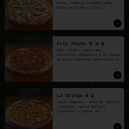
horas, cebolla caramelizada, 
palta en pluma y salsa a 
elección sobre base de pomodoro 
y mozzarella vegana.
Full Prote 🤙
Poyo tender, carne mex, 
salchicha, pepperoni y un toque 
de salsa barbecue sobre base de 
pomodoro y mozzarella vegana.
La Gringa
Jamón vegetal,  aros de cebolla 
crocantes, salsa Buffalo 
(picante) y toques de 
ciboulette.

* base salsa barbecue y 
pomodoro, Mix de vegan 