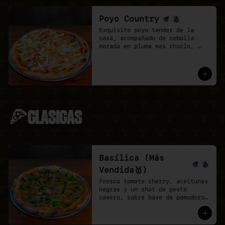
Poyo Country
Exquisito poyo tender de la 
casa, acompañado de cebolla 
morada en pluma mas choclo, 
finalizando con un shot de 
salsa provenzal, 

* base de pomodoro y vegan 
mozzarella.
🍕CLASICAS
Basílica (Más
Vendida🥇)
Fresco tomate cherry, aceitunas 
negras y un shot de pesto 
casero, sobre base de pomodoro 
y mozzarella vegana.