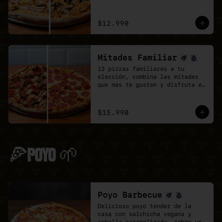
doble de sabor.
$12.990
Mitades Familiar
13 pizzas familiares a tu 
elección, combina las mitades 
que mas te gusten y disfruta el 
doble de sabor.
$15.990
🍕POYO 🌱
Poyo Barbecue
Delicioso poyo tender de la 
casa con salchicha vegana y 