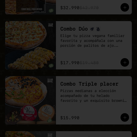
El combo ideal para grupos, 
reuniones de trabajo o fines de 
$32.990
$42.970
semana con hambre de pizza 
vegana.

Más sabor, más variedad y mejor 
precio.
Combo Dúo
Elige tu pizza vegana familiar 
favorita y acompáñala con una 
porción de palitos de ajo.

Un combo pensado para 
compartir, quedar feliz y 
disfrutar todo el sabor de 
$17.990
$19.480
Veganmobile.
Combo Triple placer
Pizzas medianas a elección 
acompañado de tu helado 
favorito y un exquisito brownie 
de chocolate.

Recuerda que puedes agrandar tu 
pizza mediana a familiar!
$15.990