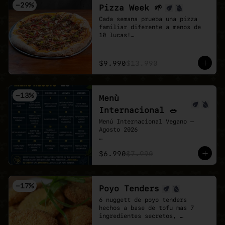
-
29
%
Pizza Week 🌱
Cada semana prueba una pizza 
familiar diferente a menos de 
10 lucas!

Esta semana toco la Chingona 🌱 
🍕

- Carne vegetal sazonada estilo 
$9.990
$13.990
mexicano, pimentón tatemado, 
jalapeño encurtido y un shot de 
salsa chipotle, sobre base de 
pomodoro y mozzarella vegana.
-
13
%
Menù
Internacional 🥗
Menú Internacional Vegano — 
Agosto 2026

Cada día te espera un plato 
$6.990
$7.990
diferente inspirado en sabores 
del mundo, preparado 100% 
vegano y con todo el cariño de 
Veganmobile 💚

-
17
%
Poyo Tenders
Todos nuestros almuerzos 
6 nuggett de poyo tenders 
incluyen ensalada mixta fresca, 
hechos a base de tofu mas 7 
pan horneado y nuestro clásico 
ingredientes secretos, 
pebre casero.

acompañados de una salsa Bbq. 
