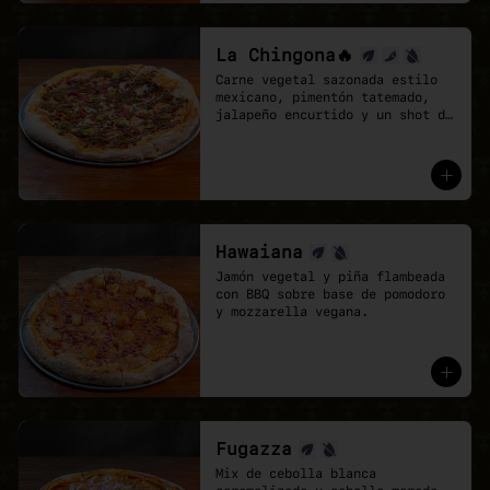
La Chingona🔥
Carne vegetal sazonada estilo 
mexicano, pimentón tatemado, 
jalapeño encurtido y un shot de 
salsa chipotle, sobre base de 
pomodoro y mozzarella vegana.
Hawaiana
Jamón vegetal y piña flambeada 
con BBQ sobre base de pomodoro 
y mozzarella vegana.
Fugazza
Mix de cebolla blanca 