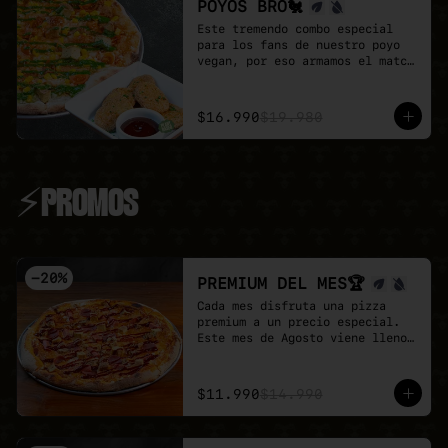
POYOS BRO🐔
Este tremendo combo especial 
para los fans de nuestro poyo 
vegan, por eso armamos el match 
perfecto

Pizza familiar de poyo a 
elección + porción de Poyo 
$16.990
$19.980
Tender + salsa buffalo + salsa 
BBQ.

Un combo 100% vegan, sabroso y 
perfecta para compartir.
⚡PROMOS
-
20
%
PREMIUM DEL MES🏆
Cada mes disfruta una pizza 
premium a un precio especial.

Este mes de Agosto viene lleno 
de proteina con nuestra Full 
Prote 🍕

- Poyo tender, carne mex, 
$11.990
$14.990
salchicha, pepperoni y un toque 
de salsa barbecue sobre base de 
pomodoro y mozzarella vegana.