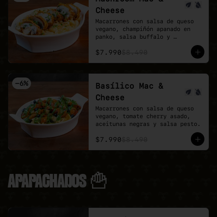
Cheese
Macarrones con salsa de queso 
vegano, champiñón apanado en 
panko, salsa buffalo y 
ciboulette.
$7.990
$8.490
-
6
%
Basílico Mac &
Cheese
Macarrones con salsa de queso 
vegano, tomate cherry asado, 
aceitunas negras y salsa pesto.
$7.990
$8.490
APAPACHADOS 🍟