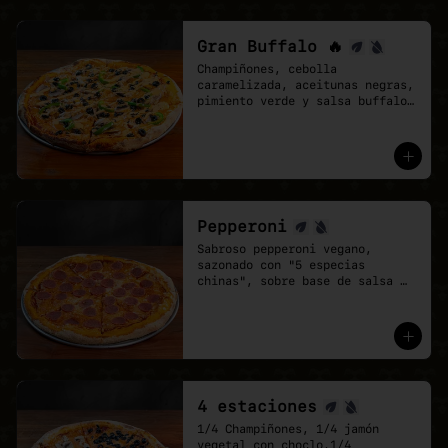
Gran Buffalo 🔥
Champiñones, cebolla 
caramelizada, aceitunas negras, 
pimiento verde y salsa buffalo 
sobre base de salsa pomodoro y 
mozzarella vegana.
Pepperoni
Sabroso pepperoni vegano, 
sazonado con "5 especias 
chinas", sobre base de salsa 
pomodoro y mozzarella vegana.
4 estaciones
1/4 Champiñones, 1/4 jamón 
vegetal con choclo,1/4 