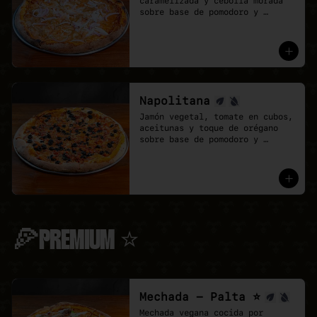
caramelizada y cebolla morada 
sobre base de pomodoro y 
mozzarella vegana.
Napolitana
Jamón vegetal, tomate en cubos, 
aceitunas y toque de orégano 
sobre base de pomodoro y 
mozzarella vegana.
🍕PREMIUM ⭐
Mechada - Palta ⭐
Mechada vegana cocida por 