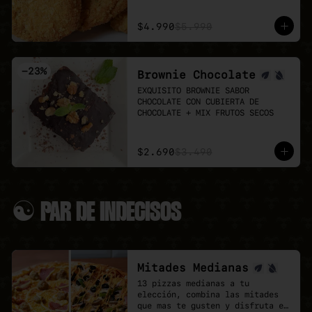
Puedes agregar 3 o 6 unidades 
👉 Antes de pedir, revisa el 
extra.
menú del día:

$4.990
$5.990
LUN 03: Mechada + pure

MAR 04: Poyo Katsu curry

MIÉ 05: Albondigas + Spaguetti

-
23
%
Brownie Chocolate
JUE 06: Seitan Saltado + arroz 
+ papas fritas

EXQUISITO BROWNIE SABOR 
VIE 07: Chowmein Tofu verduras
CHOCOLATE CON CUBIERTA DE 
CHOCOLATE + MIX FRUTOS SECOS
$2.690
$3.490
☯ PAR DE INDECISOS
Mitades Medianas
13 pizzas medianas a tu 
elección, combina las mitades 
que mas te gusten y disfruta el 