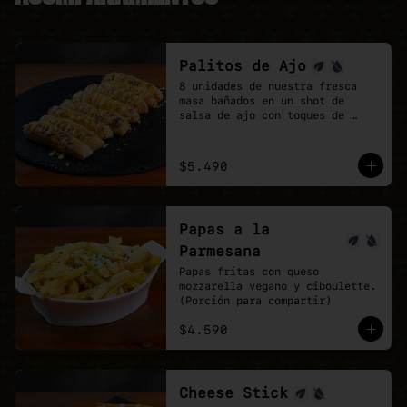
Palitos de Ajo
8 unidades de nuestra fresca 
masa bañados en un shot de 
salsa de ajo con toques de 
orégano.

la perfección no existe, pero 
estos palitos son lo mas cerca 
$5.490
que estarás.
Papas a la
Parmesana
Papas fritas con queso 
mozzarella vegano y ciboulette. 
(Porción para compartir)
$4.590
Cheese Stick