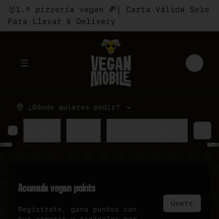
🥇1.ª pizzería vegan 🍕| Carta Válida Solo
Para Llevar & Delivery
Abrir menu de navegación
Login
¿Dónde quieres pedir?
🔥COMBOS
⚡PROMOS
☯ PAR DE INDECISOS
🍕P
Acumula
vegan points
Únete
Regístrate, gana puntos con