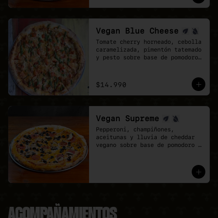
mozzarela y vegan Cheddar.
Vegan Blue Cheese
Tomate cherry horneado, cebolla 
caramelizada, pimentón tatemado 
y pesto sobre base de pomodoro 
y queso azul vegano.
$14.990
Vegan Supreme
Pepperoni, champiñones, 
aceitunas y lluvia de cheddar 
vegano sobre base de pomodoro y 
mozzarella vegana.
ACOMPAÑAMIENTOS