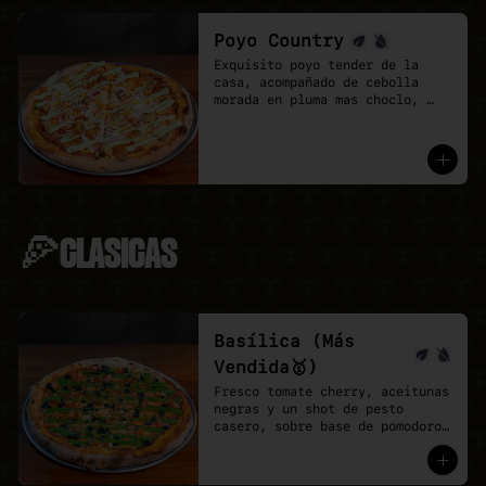
Poyo Country
Exquisito poyo tender de la 
casa, acompañado de cebolla 
morada en pluma mas choclo, 
finalizando con un shot de 
salsa provenzal, 

* base de pomodoro y vegan 
mozzarella.
🍕CLASICAS
Basílica (Más
Vendida🥇)
Fresco tomate cherry, aceitunas 
negras y un shot de pesto 
casero, sobre base de pomodoro 
y mozzarella vegana.