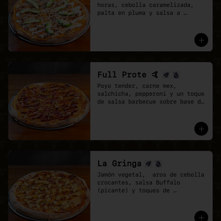
horas, cebolla caramelizada, 
palta en pluma y salsa a 
elección sobre base de pomodoro 
y mozzarella vegana.
Full Prote 🤙
Poyo tender, carne mex, 
salchicha, pepperoni y un toque 
de salsa barbecue sobre base de 
pomodoro y mozzarella vegana.
La Gringa
Jamón vegetal,  aros de cebolla 
crocantes, salsa Buffalo 
(picante) y toques de 
ciboulette.

* base salsa barbecue y 
pomodoro, Mix de vegan 