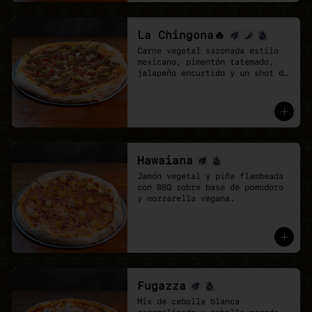
La Chingona🔥
Carne vegetal sazonada estilo 
mexicano, pimentón tatemado, 
jalapeño encurtido y un shot de 
salsa chipotle, sobre base de 
pomodoro y mozzarella vegana.
Hawaiana
Jamón vegetal y piña flambeada 
con BBQ sobre base de pomodoro 
y mozzarella vegana.
Fugazza
Mix de cebolla blanca 