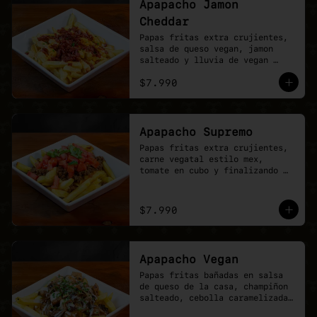
Apapacho Jamon
Cheddar
Papas fritas extra crujientes, 
salsa de queso vegan, jamon 
salteado y lluvia de vegan 
cheddar.
$7.990
Apapacho Supremo
Papas fritas extra crujientes, 
carne vegatal estilo mex, 
tomate en cubo y finalizando 
con lluvia de ciboullete.
$7.990
Apapacho Vegan
Papas fritas bañadas en salsa 
de queso de la casa, champiñon 
salteado, cebolla caramelizada, 
poyo tender y toques de 