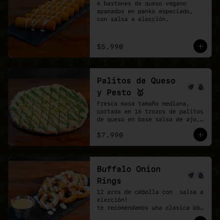
6 bastones de queso vegano 
apanados en panko especiado, 
con salsa a elección.
$5.990
Palitos de Queso
y Pesto 🥇
Fresca masa tamaño mediana, 
cortada en 16 trozos de palitos 
de queso en base salsa de ajo, 
vegan mozzarella, finalizando 
$7.990
con un shot de salsa pesto.
Buffalo Onion
Rings
12 aros de cebolla con  salsa a 
elección!

te recomendamos una clasica bbq 
y agregar una buffalo picante!