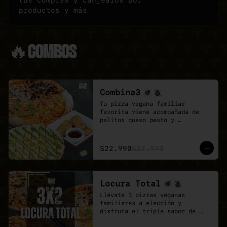
tus compras y canjealos por
productos y más
🔥COMBOS
Combina3
Tu pizza vegana familiar 
favorita viene acompañada de 
palitos queso pesto y 
deliciosos Poyo Tender veganos.

Una combinación rica, 
contundente y pensada para 
$22.990
$27.970
quienes buscan mas sabores.
Locura Total
Llévate 3 pizzas veganas 
familiares a elección y 
disfruta el triple sabor de 
Veganmobile.
