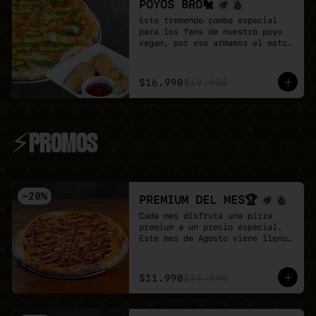
POYOS BRO🐔
Este tremendo combo especial 
para los fans de nuestro poyo 
vegan, por eso armamos el match 
perfecto

Pizza familiar de poyo a 
elección + porción de Poyo 
$16.990
$19.980
Tender + salsa buffalo + salsa 
BBQ.

Un combo 100% vegan, sabroso y 
perfecta para compartir.
⚡PROMOS
-
20
%
PREMIUM DEL MES🏆
Cada mes disfruta una pizza 
premium a un precio especial.

Este mes de Agosto viene lleno 
de proteina con nuestra Full 
Prote 🍕

- Poyo tender, carne mex, 
$11.990
$14.990
salchicha, pepperoni y un toque 
de salsa barbecue sobre base de 
pomodoro y mozzarella vegana.