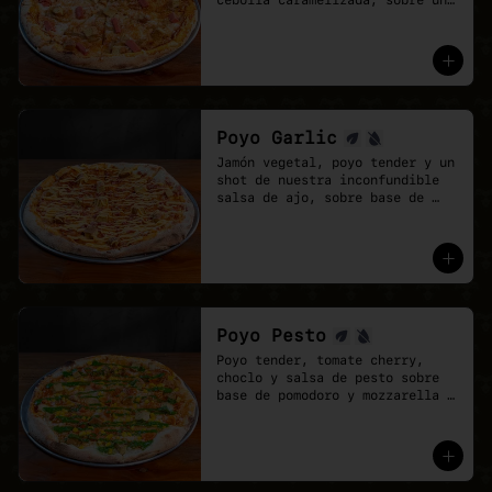
cebolla caramelizada, sobre una 
base de salsa barbecue y 
mozzarella vegana.
Poyo Garlic
Jamón vegetal, poyo tender y un 
shot de nuestra inconfundible 
salsa de ajo, sobre base de 
salsa pomodoro y mozzarella 
vegana.
Poyo Pesto
Poyo tender, tomate cherry, 
choclo y salsa de pesto sobre 
base de pomodoro y mozzarella 
vegana.