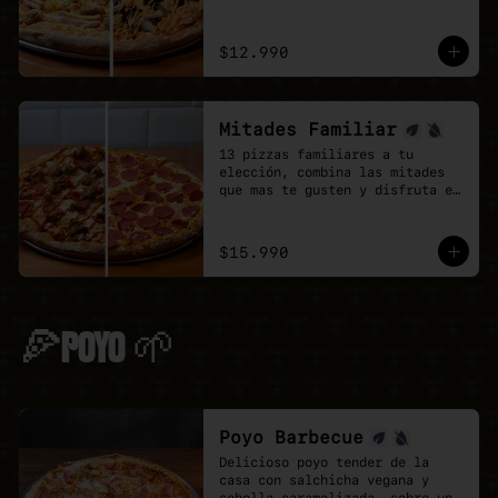
doble de sabor.
$12.990
Mitades Familiar
13 pizzas familiares a tu 
elección, combina las mitades 
que mas te gusten y disfruta el 
doble de sabor.
$15.990
🍕POYO 🌱
Poyo Barbecue
Delicioso poyo tender de la 
casa con salchicha vegana y 