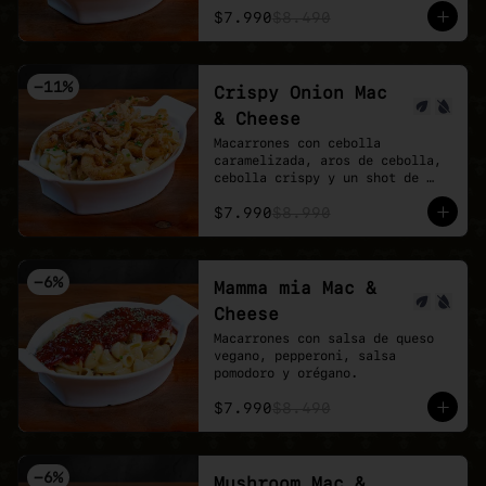
$7.990
$8.490
-
11
%
Crispy Onion Mac
& Cheese
Macarrones con cebolla 
caramelizada, aros de cebolla, 
cebolla crispy y un shot de 
salsa buffalo.
$7.990
$8.990
-
6
%
Mamma mia Mac &
Cheese
Macarrones con salsa de queso 
vegano, pepperoni, salsa 
pomodoro y orégano.
$7.990
$8.490
-
6
%
Mushroom Mac &