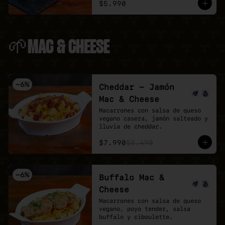
$5.990
🌱MAC & CHEESE
-
6
%
Cheddar - Jamón
Mac & Cheese
Macarrones con salsa de queso 
vegano casera, jamón salteado y 
lluvia de cheddar.
$7.990
$8.490
-
6
%
Buffalo Mac &
Cheese
Macarrones con salsa de queso 
vegano, poyo tender, salsa 
buffalo y ciboulette.