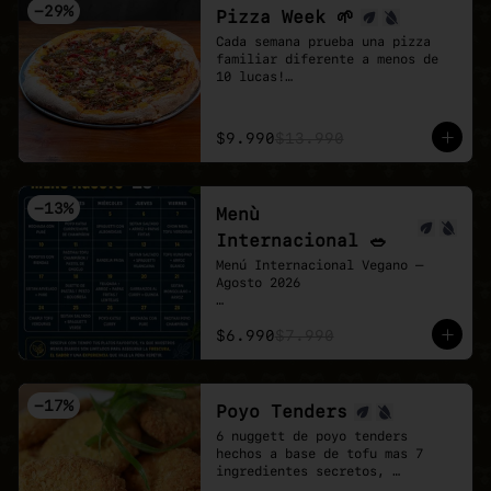
-
29
%
Pizza Week 🌱
Cada semana prueba una pizza 
familiar diferente a menos de 
10 lucas!

Esta semana toco la Chingona 🌱 
🍕

- Carne vegetal sazonada estilo 
$9.990
$13.990
mexicano, pimentón tatemado, 
jalapeño encurtido y un shot de 
salsa chipotle, sobre base de 
pomodoro y mozzarella vegana.
-
13
%
Menù
Internacional 🥗
Menú Internacional Vegano — 
Agosto 2026

Cada día te espera un plato 
$6.990
$7.990
diferente inspirado en sabores 
del mundo, preparado 100% 
vegano y con todo el cariño de 
Veganmobile 💚

-
17
%
Poyo Tenders
Todos nuestros almuerzos 
6 nuggett de poyo tenders 
incluyen ensalada mixta fresca, 
hechos a base de tofu mas 7 
pan horneado y nuestro clásico 
ingredientes secretos, 
pebre casero.

acompañados de una salsa Bbq. 
