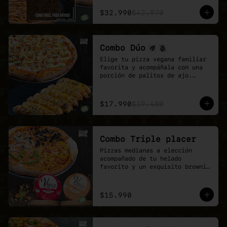
El combo ideal para grupos, 
reuniones de trabajo o fines de 
$32.990
$42.970
semana con hambre de pizza 
vegana.

Más sabor, más variedad y mejor 
precio.
Combo Dúo
Elige tu pizza vegana familiar 
favorita y acompáñala con una 
porción de palitos de ajo.

Un combo pensado para 
compartir, quedar feliz y 
disfrutar todo el sabor de 
$17.990
$19.480
Veganmobile.
Combo Triple placer
Pizzas medianas a elección 
acompañado de tu helado 
favorito y un exquisito brownie 
de chocolate.

Recuerda que puedes agrandar tu 
pizza mediana a familiar!
$15.990