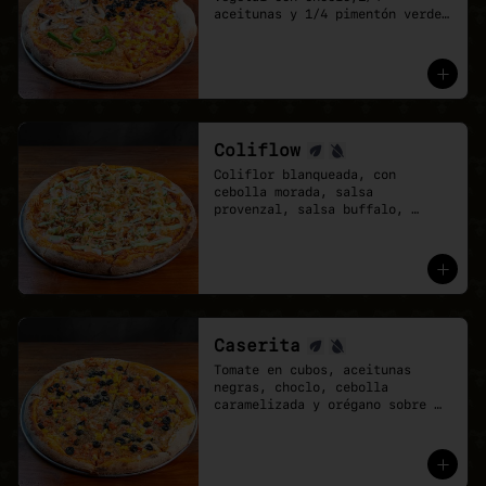
aceitunas y 1/4 pimentón verde 
con cebolla caramelizada. Base 
de salsa pomodoro y mozzarella 
vegana.

- Cuando no sabes qué pizza 
elegir, elige una que lo tenga 
todo.
Coliflow
Coliflor blanqueada, con 
cebolla morada, salsa 
provenzal, salsa buffalo, 
ciboulette y cebolla crispy. 
Base de salsa pomodoro y 
mozzarella vegana.
Caserita
Tomate en cubos, aceitunas 
negras, choclo, cebolla 
caramelizada y orégano sobre 
base de salsa pomodoro y 
mozzarella vegana.