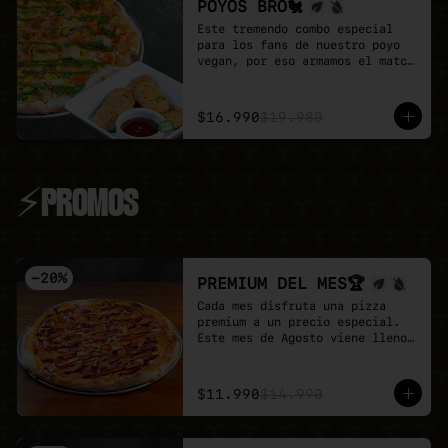
POYOS BRO🐔
Este tremendo combo especial 
para los fans de nuestro poyo 
vegan, por eso armamos el match 
perfecto

Pizza familiar de poyo a 
elección + porción de Poyo 
$16.990
$19.980
Tender + salsa buffalo + salsa 
BBQ.

Un combo 100% vegan, sabroso y 
perfecta para compartir.
⚡PROMOS
-
20
%
PREMIUM DEL MES🏆
Cada mes disfruta una pizza 
premium a un precio especial.

Este mes de Agosto viene lleno 
de proteina con nuestra Full 
Prote 🍕

- Poyo tender, carne mex, 
$11.990
$14.990
salchicha, pepperoni y un toque 
de salsa barbecue sobre base de 
pomodoro y mozzarella vegana.