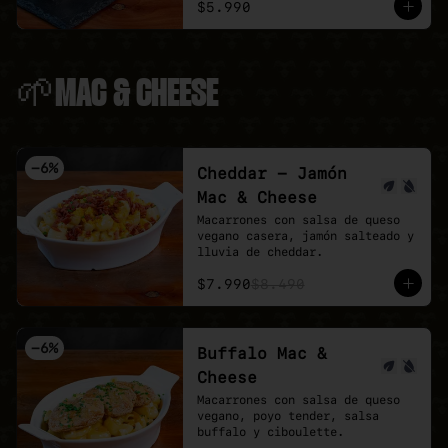
$5.990
🌱MAC & CHEESE
-
6
%
Cheddar - Jamón
Mac & Cheese
Macarrones con salsa de queso 
vegano casera, jamón salteado y 
lluvia de cheddar.
$7.990
$8.490
-
6
%
Buffalo Mac &
Cheese
Macarrones con salsa de queso 
vegano, poyo tender, salsa 
buffalo y ciboulette.