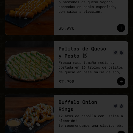
6 bastones de queso vegano 
apanados en panko especiado, 
con salsa a elección.
$5.990
Palitos de Queso
y Pesto 🥇
Fresca masa tamaño mediana, 
cortada en 16 trozos de palitos 
de queso en base salsa de ajo, 
vegan mozzarella, finalizando 
$7.990
con un shot de salsa pesto.
Buffalo Onion
Rings
12 aros de cebolla con  salsa a 
elección!

te recomendamos una clasica bbq 
y agregar una buffalo picante!