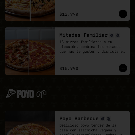
doble de sabor.
$12.990
Mitades Familiar
13 pizzas familiares a tu 
elección, combina las mitades 
que mas te gusten y disfruta el 
doble de sabor.
$15.990
🍕POYO 🌱
Poyo Barbecue
Delicioso poyo tender de la 
casa con salchicha vegana y 