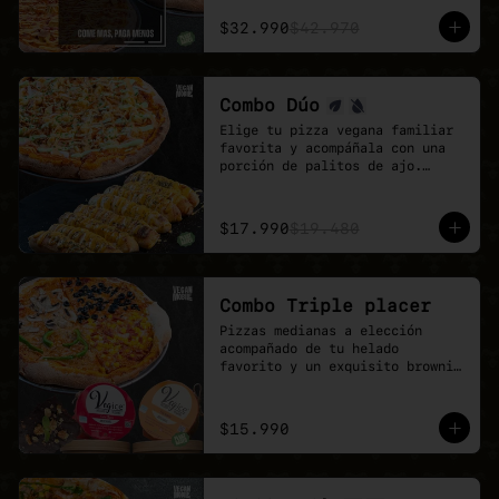
El combo ideal para grupos, 
reuniones de trabajo o fines de 
$32.990
$42.970
semana con hambre de pizza 
vegana.

Más sabor, más variedad y mejor 
precio.
Combo Dúo
Elige tu pizza vegana familiar 
favorita y acompáñala con una 
porción de palitos de ajo.

Un combo pensado para 
compartir, quedar feliz y 
disfrutar todo el sabor de 
$17.990
$19.480
Veganmobile.
Combo Triple placer
Pizzas medianas a elección 
acompañado de tu helado 
favorito y un exquisito brownie 
de chocolate.

Recuerda que puedes agrandar tu 
pizza mediana a familiar!
$15.990