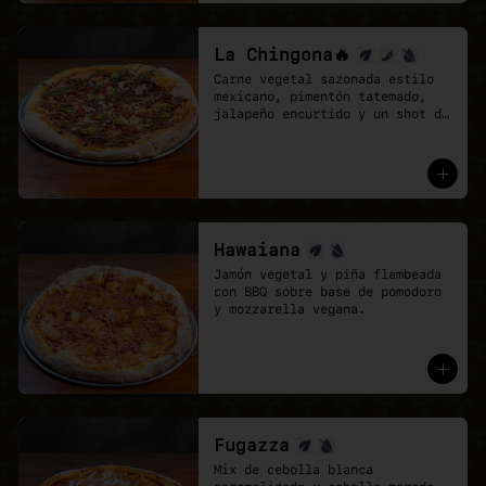
La Chingona🔥
Carne vegetal sazonada estilo 
mexicano, pimentón tatemado, 
jalapeño encurtido y un shot de 
salsa chipotle, sobre base de 
pomodoro y mozzarella vegana.
Hawaiana
Jamón vegetal y piña flambeada 
con BBQ sobre base de pomodoro 
y mozzarella vegana.
Fugazza
Mix de cebolla blanca 