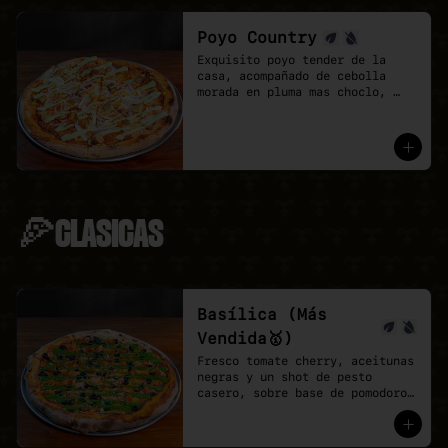
Poyo Country
Exquisito poyo tender de la 
casa, acompañado de cebolla 
morada en pluma mas choclo, 
finalizando con un shot de 
salsa provenzal, 

* base de pomodoro y vegan 
mozzarella.
🍕CLASICAS
Basílica (Más
Vendida🥇)
Fresco tomate cherry, aceitunas 
negras y un shot de pesto 
casero, sobre base de pomodoro 
y mozzarella vegana.