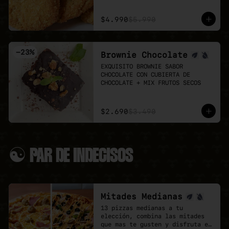
Puedes agregar 3 o 6 unidades 
👉 Antes de pedir, revisa el 
extra.
menú del día:

$4.990
$5.990
LUN 03: Mechada + pure

MAR 04: Poyo Katsu curry

MIÉ 05: Albondigas + Spaguetti

-
23
%
Brownie Chocolate
JUE 06: Seitan Saltado + arroz 
+ papas fritas

EXQUISITO BROWNIE SABOR 
VIE 07: Chowmein Tofu verduras
CHOCOLATE CON CUBIERTA DE 
CHOCOLATE + MIX FRUTOS SECOS
$2.690
$3.490
☯ PAR DE INDECISOS
Mitades Medianas
13 pizzas medianas a tu 
elección, combina las mitades 
que mas te gusten y disfruta el 