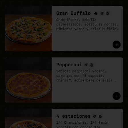
Gran Buffalo 🔥
Champiñones, cebolla 
caramelizada, aceitunas negras, 
pimiento verde y salsa buffalo 
sobre base de salsa pomodoro y 
mozzarella vegana.
Pepperoni
Sabroso pepperoni vegano, 
sazonado con "5 especias 
chinas", sobre base de salsa 
pomodoro y mozzarella vegana.
4 estaciones
1/4 Champiñones, 1/4 jamón 
vegetal con choclo,1/4 