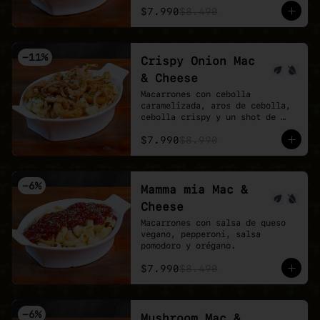
$7.990
$8.490
-
11
%
Crispy Onion Mac
& Cheese
Macarrones con cebolla 
caramelizada, aros de cebolla, 
cebolla crispy y un shot de 
salsa buffalo.
$7.990
$8.990
-
6
%
Mamma mia Mac &
Cheese
Macarrones con salsa de queso 
vegano, pepperoni, salsa 
pomodoro y orégano.
$7.990
$8.490
-
6
%
Mushroom Mac &