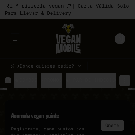
🥇1.ª pizzería vegan 🍕| Carta Válida Solo
Para Llevar & Delivery
Abrir menu de navegación
Login
¿Dónde quieres pedir?
🔥COMBOS
⚡PROMOS
☯ PAR DE INDECISOS
🍕P
Acumula
vegan points
Únete
Regístrate, gana puntos con