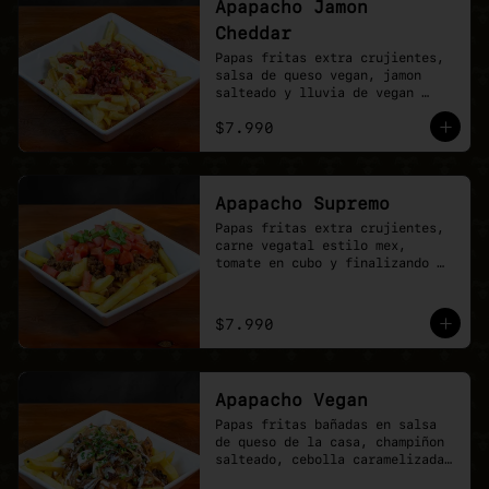
Apapacho Jamon
Cheddar
Papas fritas extra crujientes, 
salsa de queso vegan, jamon 
salteado y lluvia de vegan 
cheddar.
$7.990
Apapacho Supremo
Papas fritas extra crujientes, 
carne vegatal estilo mex, 
tomate en cubo y finalizando 
con lluvia de ciboullete.
$7.990
Apapacho Vegan
Papas fritas bañadas en salsa 
de queso de la casa, champiñon 
salteado, cebolla caramelizada, 
poyo tender y toques de 