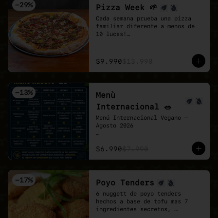
-
29
%
Pizza Week 🌱
Cada semana prueba una pizza 
familiar diferente a menos de 
10 lucas!

Esta semana toco la Chingona 🌱 
🍕

- Carne vegetal sazonada estilo 
$9.990
$13.990
mexicano, pimentón tatemado, 
jalapeño encurtido y un shot de 
salsa chipotle, sobre base de 
pomodoro y mozzarella vegana.
-
13
%
Menù
Internacional 🥗
Menú Internacional Vegano — 
Agosto 2026

Cada día te espera un plato 
$6.990
$7.990
diferente inspirado en sabores 
del mundo, preparado 100% 
vegano y con todo el cariño de 
Veganmobile 💚

-
17
%
Poyo Tenders
Todos nuestros almuerzos 
6 nuggett de poyo tenders 
incluyen ensalada mixta fresca, 
hechos a base de tofu mas 7 
pan horneado y nuestro clásico 
ingredientes secretos, 
pebre casero.

acompañados de una salsa Bbq. 
