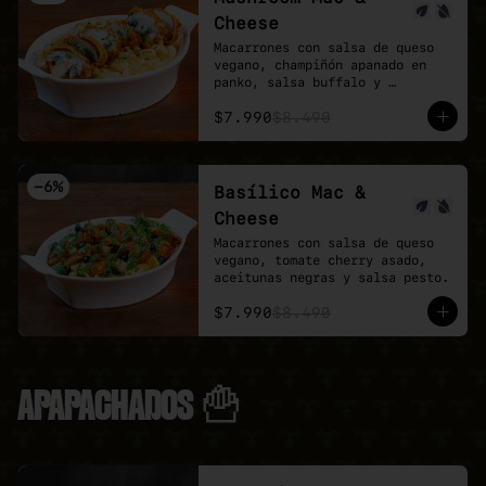
Cheese
Macarrones con salsa de queso 
vegano, champiñón apanado en 
panko, salsa buffalo y 
ciboulette.
$7.990
$8.490
-
6
%
Basílico Mac &
Cheese
Macarrones con salsa de queso 
vegano, tomate cherry asado, 
aceitunas negras y salsa pesto.
$7.990
$8.490
APAPACHADOS 🍟