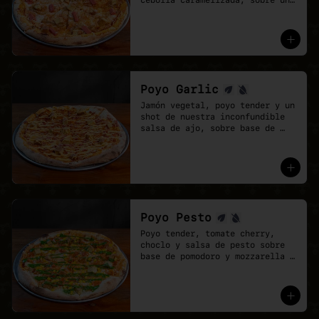
cebolla caramelizada, sobre una 
base de salsa barbecue y 
mozzarella vegana.
Poyo Garlic
Jamón vegetal, poyo tender y un 
shot de nuestra inconfundible 
salsa de ajo, sobre base de 
salsa pomodoro y mozzarella 
vegana.
Poyo Pesto
Poyo tender, tomate cherry, 
choclo y salsa de pesto sobre 
base de pomodoro y mozzarella 
vegana.