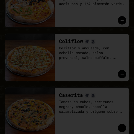
aceitunas y 1/4 pimentón verde 
con cebolla caramelizada. Base 
de salsa pomodoro y mozzarella 
vegana.

- Cuando no sabes qué pizza 
elegir, elige una que lo tenga 
todo.
Coliflow
Coliflor blanqueada, con 
cebolla morada, salsa 
provenzal, salsa buffalo, 
ciboulette y cebolla crispy. 
Base de salsa pomodoro y 
mozzarella vegana.
Caserita
Tomate en cubos, aceitunas 
negras, choclo, cebolla 
caramelizada y orégano sobre 
base de salsa pomodoro y 
mozzarella vegana.