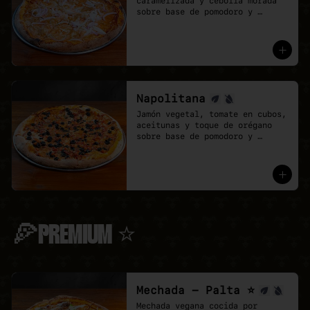
caramelizada y cebolla morada 
sobre base de pomodoro y 
mozzarella vegana.
Napolitana
Jamón vegetal, tomate en cubos, 
aceitunas y toque de orégano 
sobre base de pomodoro y 
mozzarella vegana.
🍕PREMIUM ⭐
Mechada - Palta ⭐
Mechada vegana cocida por 