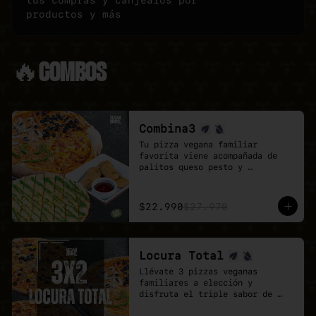
tus compras y canjealos por
productos y más
🔥COMBOS
Combina3
Tu pizza vegana familiar 
favorita viene acompañada de 
palitos queso pesto y 
deliciosos Poyo Tender veganos.

Una combinación rica, 
contundente y pensada para 
$22.990
$27.970
quienes buscan mas sabores.
Locura Total
Llévate 3 pizzas veganas 
familiares a elección y 
disfruta el triple sabor de 
Veganmobile.
