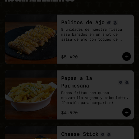
Palitos de Ajo
8 unidades de nuestra fresca 
masa bañados en un shot de 
salsa de ajo con toques de 
orégano.

la perfección no existe, pero 
estos palitos son lo mas cerca 
$5.490
que estarás.
Papas a la
Parmesana
Papas fritas con queso 
mozzarella vegano y ciboulette. 
(Porción para compartir)
$4.590
Cheese Stick