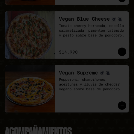
mozzarela y vegan Cheddar.
Vegan Blue Cheese
Tomate cherry horneado, cebolla 
caramelizada, pimentón tatemado 
y pesto sobre base de pomodoro 
y queso azul vegano.
$14.990
Vegan Supreme
Pepperoni, champiñones, 
aceitunas y lluvia de cheddar 
vegano sobre base de pomodoro y 
mozzarella vegana.
ACOMPAÑAMIENTOS