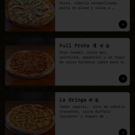
horas, cebolla caramelizada, 
palta en pluma y salsa a 
elección sobre base de pomodoro 
y mozzarella vegana.
Full Prote 🤙
Poyo tender, carne mex, 
salchicha, pepperoni y un toque 
de salsa barbecue sobre base de 
pomodoro y mozzarella vegana.
La Gringa
Jamón vegetal,  aros de cebolla 
crocantes, salsa Buffalo 
(picante) y toques de 
ciboulette.

* base salsa barbecue y 
pomodoro, Mix de vegan 