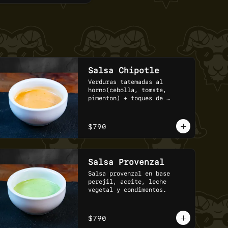
Salsa Chipotle
Verduras tatemadas al 
horno(cebolla, tomate, 
pimenton) + toques de 
jalapeño.
$790
Salsa Provenzal
Salsa provenzal en base 
perejil, aceite, leche 
vegetal y condimentos.
$790