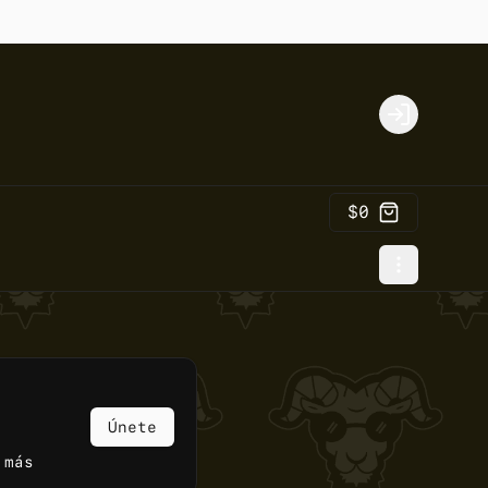
Login
$0
Únete
 más