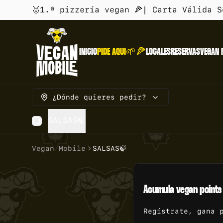
🥇1.ª pizzería vegan 🍕| Carta Válida 
INICIO
PIDE AQUI🌱🍕
LOCALES
RESERVAS
VEGAN 
¿Dónde quieres pedir?
SALSAS🍃
Vegan Mobile
SALSAS🍃
Acumula
vegan points
Regístrate, gana 