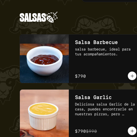
SALSAS🍃
Salsa Barbecue
salsa barbecue, ideal para 
tus acompañamientos.
$790
Salsa Garlic
Deliciosa salsa Garlic de la 
casa, puedes encontrarle en 
nuestras pizzas, pero 
sabemos que nunca es 
suficiente.
$790
$990