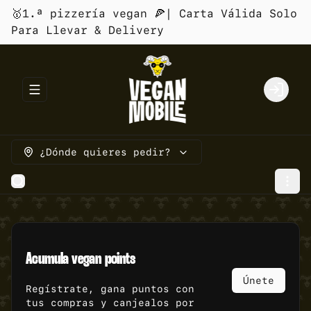
🥇1.ª pizzería vegan 🍕| Carta Válida Solo
Para Llevar & Delivery
Abrir menu de navegación
Login
¿Dónde quieres pedir?
Acumula
vegan points
Únete
Regístrate, gana puntos con
tus compras y canjealos por