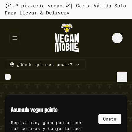
🥇1.ª pizzería vegan 🍕| Carta Válida Solo
Para Llevar & Delivery
Abrir menu de navegación
Login
¿Dónde quieres pedir?
Acumula
vegan points
Únete
Regístrate, gana puntos con
tus compras y canjealos por