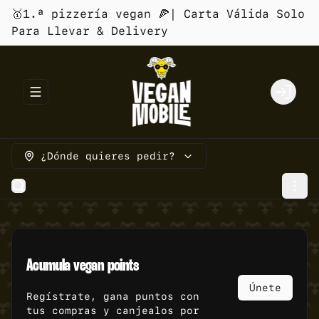
🥇1.ª pizzería vegan 🍕| Carta Válida Solo
Para Llevar & Delivery
Abrir menu de navegación
Login
¿Dónde quieres pedir?
Acumula
vegan points
Únete
Regístrate, gana puntos con
tus compras y canjealos por