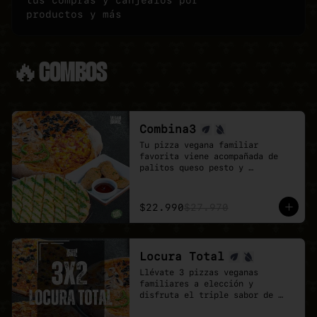
tus compras y canjealos por
productos y más
🔥COMBOS
Combina3
Tu pizza vegana familiar 
favorita viene acompañada de 
palitos queso pesto y 
deliciosos Poyo Tender veganos.

Una combinación rica, 
contundente y pensada para 
$22.990
$27.970
quienes buscan mas sabores.
Locura Total
Llévate 3 pizzas veganas 
familiares a elección y 
disfruta el triple sabor de 
Veganmobile.
