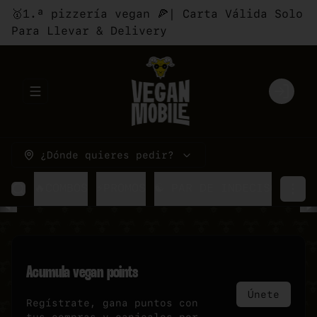
🥇1.ª pizzería vegan 🍕| Carta Válida Solo
Para Llevar & Delivery
Abrir menu de navegación
Login
¿Dónde quieres pedir?
🔥COMBOS
⚡PROMOS
☯ PAR DE INDECISOS
🍕P
Acumula
vegan points
Únete
Regístrate, gana puntos con