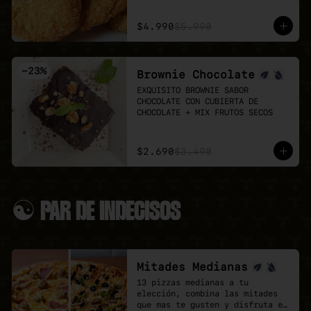
Puedes agregar 3 o 6 unidades 
👉 Antes de pedir, revisa el 
extra.
menú del día:

$4.990
$5.990
LUN 03: Mechada + pure

MAR 04: Poyo Katsu curry

MIÉ 05: Albondigas + Spaguetti

-
23
%
Brownie Chocolate
JUE 06: Seitan Saltado + arroz 
+ papas fritas

EXQUISITO BROWNIE SABOR 
VIE 07: Chowmein Tofu verduras
CHOCOLATE CON CUBIERTA DE 
CHOCOLATE + MIX FRUTOS SECOS
$2.690
$3.490
☯ PAR DE INDECISOS
Mitades Medianas
13 pizzas medianas a tu 
elección, combina las mitades 
que mas te gusten y disfruta el 