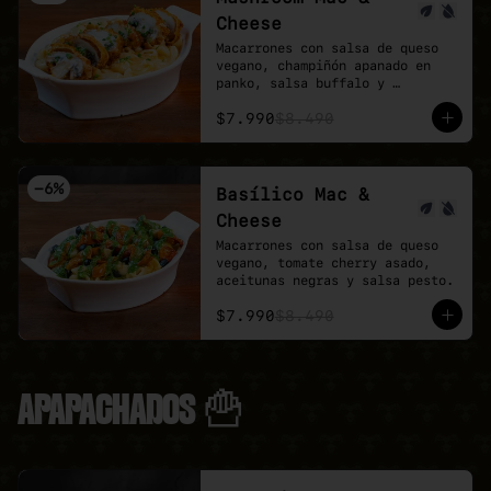
Cheese
Macarrones con salsa de queso 
vegano, champiñón apanado en 
panko, salsa buffalo y 
ciboulette.
$7.990
$8.490
-
6
%
Basílico Mac &
Cheese
Macarrones con salsa de queso 
vegano, tomate cherry asado, 
aceitunas negras y salsa pesto.
$7.990
$8.490
APAPACHADOS 🍟