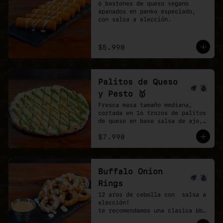
6 bastones de queso vegano 
apanados en panko especiado, 
con salsa a elección.
$5.990
Palitos de Queso
y Pesto 🥇
Fresca masa tamaño mediana, 
cortada en 16 trozos de palitos 
de queso en base salsa de ajo, 
vegan mozzarella, finalizando 
$7.990
con un shot de salsa pesto.
Buffalo Onion
Rings
12 aros de cebolla con  salsa a 
elección!

te recomendamos una clasica bbq 
y agregar una buffalo picante!