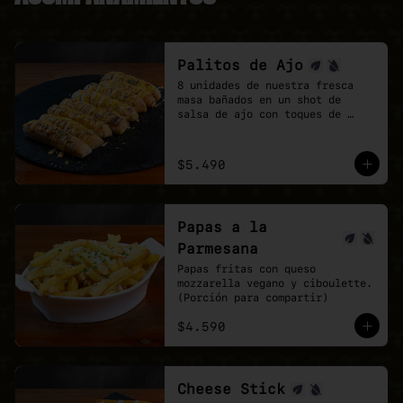
Palitos de Ajo
8 unidades de nuestra fresca 
masa bañados en un shot de 
salsa de ajo con toques de 
orégano.

la perfección no existe, pero 
estos palitos son lo mas cerca 
$5.490
que estarás.
Papas a la
Parmesana
Papas fritas con queso 
mozzarella vegano y ciboulette. 
(Porción para compartir)
$4.590
Cheese Stick