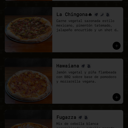
La Chingona🔥
Carne vegetal sazonada estilo 
mexicano, pimentón tatemado, 
jalapeño encurtido y un shot de 
salsa chipotle, sobre base de 
pomodoro y mozzarella vegana.
Hawaiana
Jamón vegetal y piña flambeada 
con BBQ sobre base de pomodoro 
y mozzarella vegana.
Fugazza
Mix de cebolla blanca 