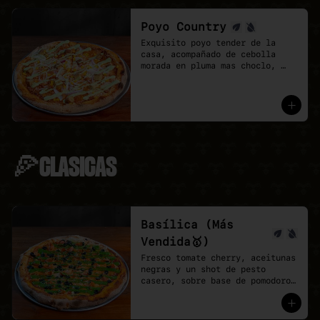
Poyo Country
Exquisito poyo tender de la 
casa, acompañado de cebolla 
morada en pluma mas choclo, 
finalizando con un shot de 
salsa provenzal, 

* base de pomodoro y vegan 
mozzarella.
🍕CLASICAS
Basílica (Más
Vendida🥇)
Fresco tomate cherry, aceitunas 
negras y un shot de pesto 
casero, sobre base de pomodoro 
y mozzarella vegana.