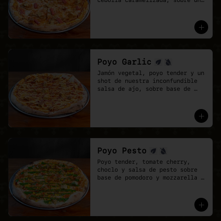
cebolla caramelizada, sobre una 
base de salsa barbecue y 
mozzarella vegana.
Poyo Garlic
Jamón vegetal, poyo tender y un 
shot de nuestra inconfundible 
salsa de ajo, sobre base de 
salsa pomodoro y mozzarella 
vegana.
Poyo Pesto
Poyo tender, tomate cherry, 
choclo y salsa de pesto sobre 
base de pomodoro y mozzarella 
vegana.