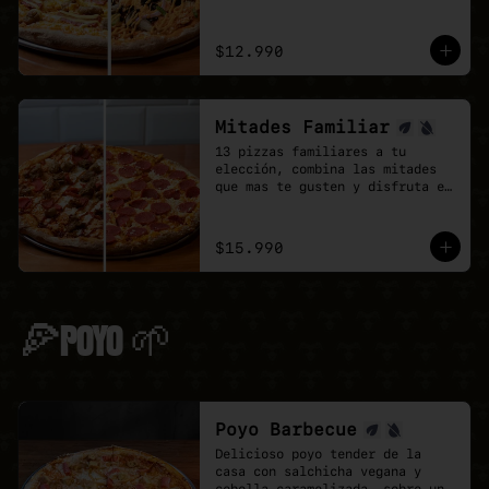
doble de sabor.
$12.990
Mitades Familiar
13 pizzas familiares a tu 
elección, combina las mitades 
que mas te gusten y disfruta el 
doble de sabor.
$15.990
🍕POYO 🌱
Poyo Barbecue
Delicioso poyo tender de la 
casa con salchicha vegana y 