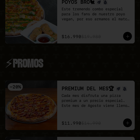
POYOS BRO🐔
Este tremendo combo especial 
para los fans de nuestro poyo 
vegan, por eso armamos el match 
perfecto

Pizza familiar de poyo a 
elección + porción de Poyo 
$16.990
$19.980
Tender + salsa buffalo + salsa 
BBQ.

Un combo 100% vegan, sabroso y 
perfecta para compartir.
⚡PROMOS
-
20
%
PREMIUM DEL MES🏆
Cada mes disfruta una pizza 
premium a un precio especial.

Este mes de Agosto viene lleno 
de proteina con nuestra Full 
Prote 🍕

- Poyo tender, carne mex, 
$11.990
$14.990
salchicha, pepperoni y un toque 
de salsa barbecue sobre base de 
pomodoro y mozzarella vegana.