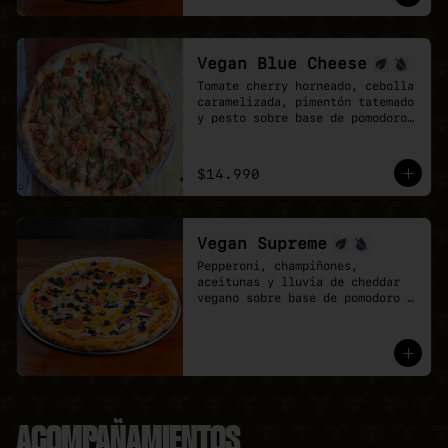
mozzarela y vegan Cheddar.
Vegan Blue Cheese
Tomate cherry horneado, cebolla 
caramelizada, pimentón tatemado 
y pesto sobre base de pomodoro 
y queso azul vegano.
$14.990
Vegan Supreme
Pepperoni, champiñones, 
aceitunas y lluvia de cheddar 
vegano sobre base de pomodoro y 
mozzarella vegana.
ACOMPAÑAMIENTOS