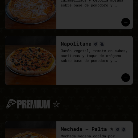
caramelizada y cebolla morada 
sobre base de pomodoro y 
mozzarella vegana.
Napolitana
Jamón vegetal, tomate en cubos, 
aceitunas y toque de orégano 
sobre base de pomodoro y 
mozzarella vegana.
🍕PREMIUM ⭐
Mechada - Palta ⭐
Mechada vegana cocida por 