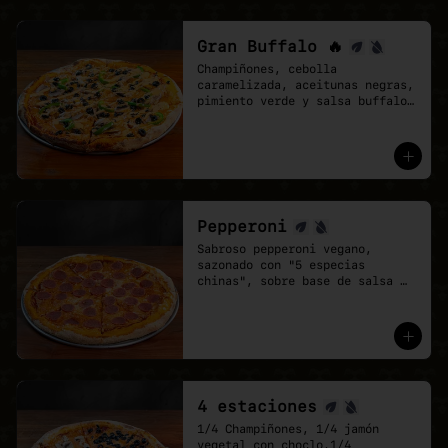
Gran Buffalo 🔥
Champiñones, cebolla 
caramelizada, aceitunas negras, 
pimiento verde y salsa buffalo 
sobre base de salsa pomodoro y 
mozzarella vegana.
Pepperoni
Sabroso pepperoni vegano, 
sazonado con "5 especias 
chinas", sobre base de salsa 
pomodoro y mozzarella vegana.
4 estaciones
1/4 Champiñones, 1/4 jamón 
vegetal con choclo,1/4 