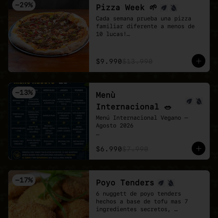
-
29
%
Pizza Week 🌱
Cada semana prueba una pizza 
familiar diferente a menos de 
10 lucas!

Esta semana toco la Chingona 🌱 
🍕

- Carne vegetal sazonada estilo 
$9.990
$13.990
mexicano, pimentón tatemado, 
jalapeño encurtido y un shot de 
salsa chipotle, sobre base de 
pomodoro y mozzarella vegana.
-
13
%
Menù
Internacional 🥗
Menú Internacional Vegano — 
Agosto 2026

Cada día te espera un plato 
$6.990
$7.990
diferente inspirado en sabores 
del mundo, preparado 100% 
vegano y con todo el cariño de 
Veganmobile 💚

-
17
%
Poyo Tenders
Todos nuestros almuerzos 
6 nuggett de poyo tenders 
incluyen ensalada mixta fresca, 
hechos a base de tofu mas 7 
pan horneado y nuestro clásico 
ingredientes secretos, 
pebre casero.

acompañados de una salsa Bbq. 
