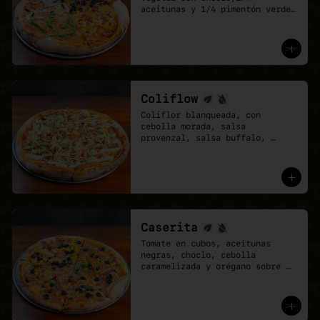
aceitunas y 1/4 pimentón verde 
con cebolla caramelizada. Base 
de salsa pomodoro y mozzarella 
vegana.

- Cuando no sabes qué pizza 
elegir, elige una que lo tenga 
todo.
Coliflow
Coliflor blanqueada, con 
cebolla morada, salsa 
provenzal, salsa buffalo, 
ciboulette y cebolla crispy. 
Base de salsa pomodoro y 
mozzarella vegana.
Caserita
Tomate en cubos, aceitunas 
negras, choclo, cebolla 
caramelizada y orégano sobre 
base de salsa pomodoro y 
mozzarella vegana.