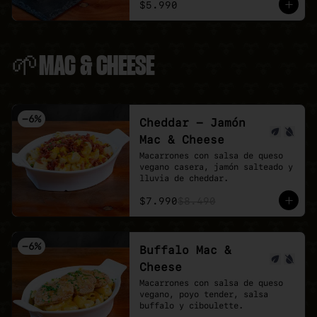
$5.990
🌱MAC & CHEESE
-
6
%
Cheddar - Jamón
Mac & Cheese
Macarrones con salsa de queso 
vegano casera, jamón salteado y 
lluvia de cheddar.
$7.990
$8.490
-
6
%
Buffalo Mac &
Cheese
Macarrones con salsa de queso 
vegano, poyo tender, salsa 
buffalo y ciboulette.