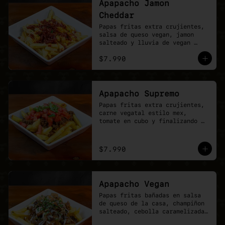
Apapacho Jamon
Cheddar
Papas fritas extra crujientes, 
salsa de queso vegan, jamon 
salteado y lluvia de vegan 
cheddar.
$7.990
Apapacho Supremo
Papas fritas extra crujientes, 
carne vegatal estilo mex, 
tomate en cubo y finalizando 
con lluvia de ciboullete.
$7.990
Apapacho Vegan
Papas fritas bañadas en salsa 
de queso de la casa, champiñon 
salteado, cebolla caramelizada, 
poyo tender y toques de 