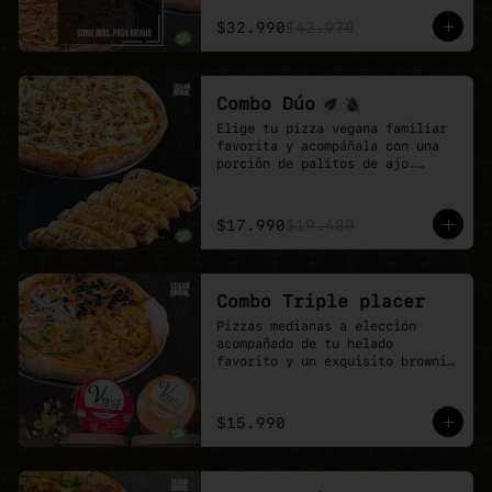
El combo ideal para grupos, 
reuniones de trabajo o fines de 
$32.990
$42.970
semana con hambre de pizza 
vegana.

Más sabor, más variedad y mejor 
precio.
Combo Dúo
Elige tu pizza vegana familiar 
favorita y acompáñala con una 
porción de palitos de ajo.

Un combo pensado para 
compartir, quedar feliz y 
disfrutar todo el sabor de 
$17.990
$19.480
Veganmobile.
Combo Triple placer
Pizzas medianas a elección 
acompañado de tu helado 
favorito y un exquisito brownie 
de chocolate.

Recuerda que puedes agrandar tu 
pizza mediana a familiar!
$15.990