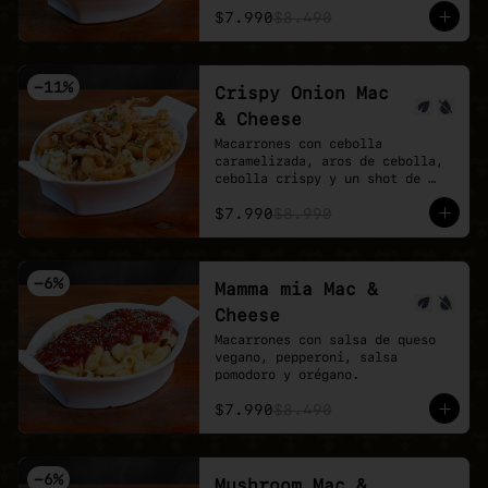
$7.990
$8.490
-
11
%
Crispy Onion Mac
& Cheese
Macarrones con cebolla 
caramelizada, aros de cebolla, 
cebolla crispy y un shot de 
salsa buffalo.
$7.990
$8.990
-
6
%
Mamma mia Mac &
Cheese
Macarrones con salsa de queso 
vegano, pepperoni, salsa 
pomodoro y orégano.
$7.990
$8.490
-
6
%
Mushroom Mac &