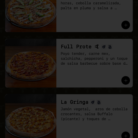
horas, cebolla caramelizada, 
palta en pluma y salsa a 
elección sobre base de pomodoro 
y mozzarella vegana.
Full Prote 🤙
Poyo tender, carne mex, 
salchicha, pepperoni y un toque 
de salsa barbecue sobre base de 
pomodoro y mozzarella vegana.
La Gringa
Jamón vegetal,  aros de cebolla 
crocantes, salsa Buffalo 
(picante) y toques de 
ciboulette.

* base salsa barbecue y 
pomodoro, Mix de vegan 