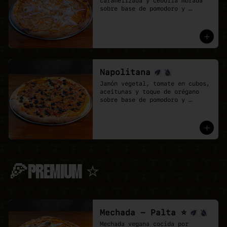
caramelizada y cebolla morada 
sobre base de pomodoro y 
mozzarella vegana.
Napolitana
Jamón vegetal, tomate en cubos, 
aceitunas y toque de orégano 
sobre base de pomodoro y 
mozzarella vegana.
🍕PREMIUM ⭐
Mechada - Palta ⭐
Mechada vegana cocida por 