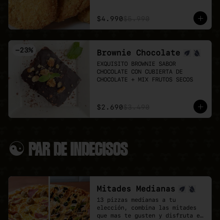
Puedes agregar 3 o 6 unidades 
👉 Antes de pedir, revisa el 
extra.
menú del día:

$4.990
$5.990
LUN 03: Mechada + pure

MAR 04: Poyo Katsu curry

MIÉ 05: Albondigas + Spaguetti

-
23
%
Brownie Chocolate
JUE 06: Seitan Saltado + arroz 
+ papas fritas

EXQUISITO BROWNIE SABOR 
VIE 07: Chowmein Tofu verduras
CHOCOLATE CON CUBIERTA DE 
CHOCOLATE + MIX FRUTOS SECOS
$2.690
$3.490
☯ PAR DE INDECISOS
Mitades Medianas
13 pizzas medianas a tu 
elección, combina las mitades 
que mas te gusten y disfruta el 