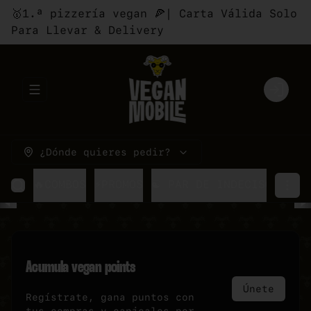
🥇1.ª pizzería vegan 🍕| Carta Válida Solo
Para Llevar & Delivery
Abrir menu de navegación
Login
¿Dónde quieres pedir?
🔥COMBOS
⚡PROMOS
☯ PAR DE INDECISOS
🍕P
Acumula
vegan points
Únete
Regístrate, gana puntos con