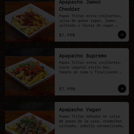
Apapacho Jamon
Cheddar
Papas fritas extra crujientes, 
salsa de queso vegan, jamon 
salteado y lluvia de vegan 
cheddar.
$7.990
Apapacho Supremo
Papas fritas extra crujientes, 
carne vegatal estilo mex, 
tomate en cubo y finalizando 
con lluvia de ciboullete.
$7.990
Apapacho Vegan
Papas fritas bañadas en salsa 
de queso de la casa, champiñon 
salteado, cebolla caramelizada, 
poyo tender y toques de 