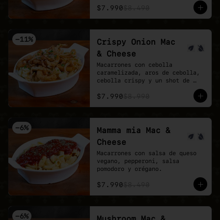
$7.990
$8.490
-
11
%
Crispy Onion Mac
& Cheese
Macarrones con cebolla 
caramelizada, aros de cebolla, 
cebolla crispy y un shot de 
salsa buffalo.
$7.990
$8.990
-
6
%
Mamma mia Mac &
Cheese
Macarrones con salsa de queso 
vegano, pepperoni, salsa 
pomodoro y orégano.
$7.990
$8.490
-
6
%
Mushroom Mac &