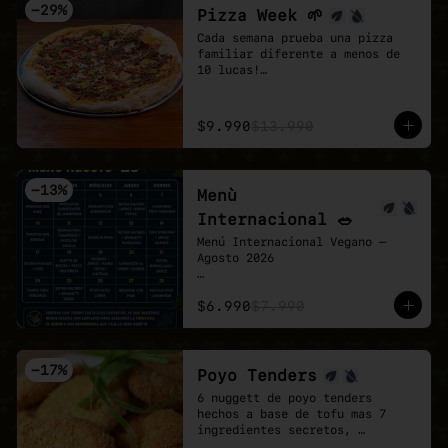
-
29
%
Pizza Week 🌱
Cada semana prueba una pizza 
familiar diferente a menos de 
10 lucas!

Esta semana toco la Chingona 🌱 
🍕

- Carne vegetal sazonada estilo 
$9.990
$13.990
mexicano, pimentón tatemado, 
jalapeño encurtido y un shot de 
salsa chipotle, sobre base de 
pomodoro y mozzarella vegana.
-
13
%
Menù
Internacional 🥗
Menú Internacional Vegano — 
Agosto 2026

Cada día te espera un plato 
$6.990
$7.990
diferente inspirado en sabores 
del mundo, preparado 100% 
vegano y con todo el cariño de 
Veganmobile 💚

-
17
%
Poyo Tenders
Todos nuestros almuerzos 
6 nuggett de poyo tenders 
incluyen ensalada mixta fresca, 
hechos a base de tofu mas 7 
pan horneado y nuestro clásico 
ingredientes secretos, 
pebre casero.

acompañados de una salsa Bbq. 
