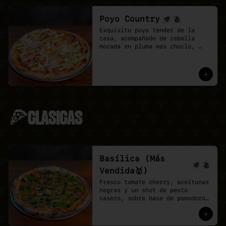
Poyo Country
Exquisito poyo tender de la 
casa, acompañado de cebolla 
morada en pluma mas choclo, 
finalizando con un shot de 
salsa provenzal, 

* base de pomodoro y vegan 
mozzarella.
🍕CLASICAS
Basílica (Más
Vendida🥇)
Fresco tomate cherry, aceitunas 
negras y un shot de pesto 
casero, sobre base de pomodoro 
y mozzarella vegana.