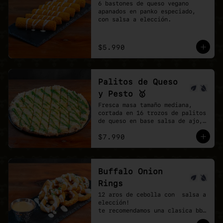
6 bastones de queso vegano 
apanados en panko especiado, 
con salsa a elección.
$5.990
Palitos de Queso
y Pesto 🥇
Fresca masa tamaño mediana, 
cortada en 16 trozos de palitos 
de queso en base salsa de ajo, 
vegan mozzarella, finalizando 
$7.990
con un shot de salsa pesto.
Buffalo Onion
Rings
12 aros de cebolla con  salsa a 
elección!

te recomendamos una clasica bbq 
y agregar una buffalo picante!