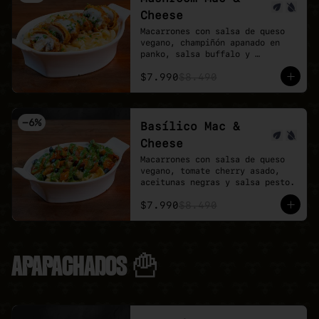
Cheese
Macarrones con salsa de queso 
vegano, champiñón apanado en 
panko, salsa buffalo y 
ciboulette.
$7.990
$8.490
-
6
%
Basílico Mac &
Cheese
Macarrones con salsa de queso 
vegano, tomate cherry asado, 
aceitunas negras y salsa pesto.
$7.990
$8.490
APAPACHADOS 🍟