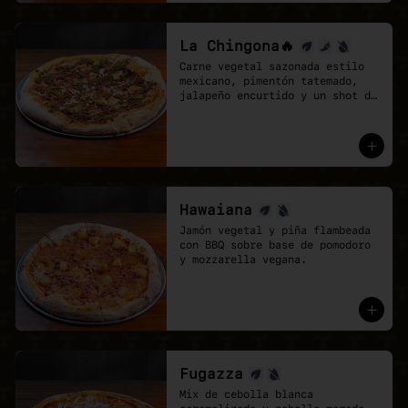
La Chingona🔥
Carne vegetal sazonada estilo 
mexicano, pimentón tatemado, 
jalapeño encurtido y un shot de 
salsa chipotle, sobre base de 
pomodoro y mozzarella vegana.
Hawaiana
Jamón vegetal y piña flambeada 
con BBQ sobre base de pomodoro 
y mozzarella vegana.
Fugazza
Mix de cebolla blanca 