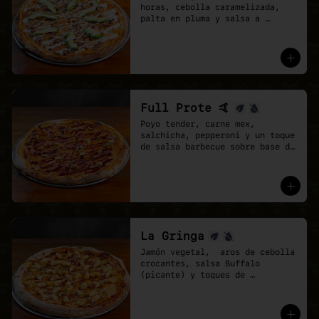
horas, cebolla caramelizada, 
palta en pluma y salsa a 
elección sobre base de pomodoro 
y mozzarella vegana.
Full Prote 🤙
Poyo tender, carne mex, 
salchicha, pepperoni y un toque 
de salsa barbecue sobre base de 
pomodoro y mozzarella vegana.
La Gringa
Jamón vegetal,  aros de cebolla 
crocantes, salsa Buffalo 
(picante) y toques de 
ciboulette.

* base salsa barbecue y 
pomodoro, Mix de vegan 