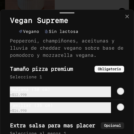
$690
Vegan Supreme
Vegano
Sin lactosa
🥤🍧EXTRAS
Pepperoni, champiñones, aceitunas y
lluvia de cheddar vegano sobre base de
pomodoro y mozzarella vegana.
BEBIDAS 350cc
Tamaño pizza premium
Acompaña tu pizza o macarron 
Obligatorio
con tu bebida favorita, version 
Seleccione 1
350 cc lata,
Mediana (30 cm)
+
$12.990
Familiar (35 cm)
+
$14.990
HELADO VEGICE 240CC
Variedad de Helados de la marca 
Extra salsa para mas placer
Opcional
Vegice, sabor que te 
sorprenderan.
Seleccione al menos 1