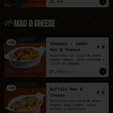
$5.990
🌱MAC & CHEESE
-
6
%
Cheddar - Jamón
Mac & Cheese
Macarrones con salsa de queso 
vegano casera, jamón salteado y 
lluvia de cheddar.
$7.990
$8.490
-
6
%
Buffalo Mac &
Cheese
Macarrones con salsa de queso 
vegano, poyo tender, salsa 
buffalo y ciboulette.