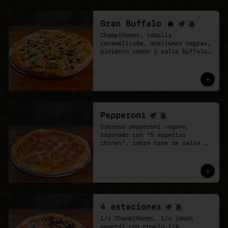
Gran Buffalo 🔥
Champiñones, cebolla 
caramelizada, aceitunas negras, 
pimiento verde y salsa buffalo 
sobre base de salsa pomodoro y 
mozzarella vegana.
Pepperoni
Sabroso pepperoni vegano, 
sazonado con "5 especias 
chinas", sobre base de salsa 
pomodoro y mozzarella vegana.
4 estaciones
1/4 Champiñones, 1/4 jamón 
vegetal con choclo,1/4 