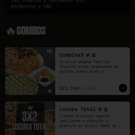
tus compras y canjealos por
productos y más
🔥COMBOS
Combina3
Tu pizza vegana familiar 
favorita viene acompañada de 
palitos queso pesto y 
deliciosos Poyo Tender veganos.

Una combinación rica, 
contundente y pensada para 
$22.990
$27.970
quienes buscan mas sabores.
Locura Total
Llévate 3 pizzas veganas 
familiares a elección y 
disfruta el triple sabor de 
Veganmobile.
