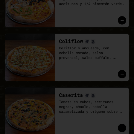
aceitunas y 1/4 pimentón verde 
con cebolla caramelizada. Base 
de salsa pomodoro y mozzarella 
vegana.

- Cuando no sabes qué pizza 
elegir, elige una que lo tenga 
todo.
Coliflow
Coliflor blanqueada, con 
cebolla morada, salsa 
provenzal, salsa buffalo, 
ciboulette y cebolla crispy. 
Base de salsa pomodoro y 
mozzarella vegana.
Caserita
Tomate en cubos, aceitunas 
negras, choclo, cebolla 
caramelizada y orégano sobre 
base de salsa pomodoro y 
mozzarella vegana.