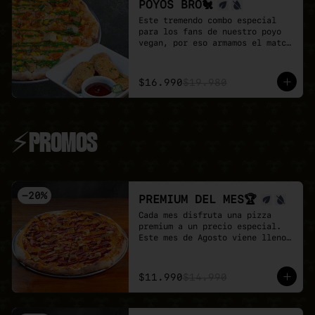
POYOS BRO🐔
Este tremendo combo especial 
para los fans de nuestro poyo 
vegan, por eso armamos el match 
perfecto

Pizza familiar de poyo a 
elección + porción de Poyo 
$16.990
$19.980
Tender + salsa buffalo + salsa 
BBQ.

Un combo 100% vegan, sabroso y 
perfecta para compartir.
⚡PROMOS
-
20
%
PREMIUM DEL MES🏆
Cada mes disfruta una pizza 
premium a un precio especial.

Este mes de Agosto viene lleno 
de proteina con nuestra Full 
Prote 🍕

- Poyo tender, carne mex, 
$11.990
$14.990
salchicha, pepperoni y un toque 
de salsa barbecue sobre base de 
pomodoro y mozzarella vegana.