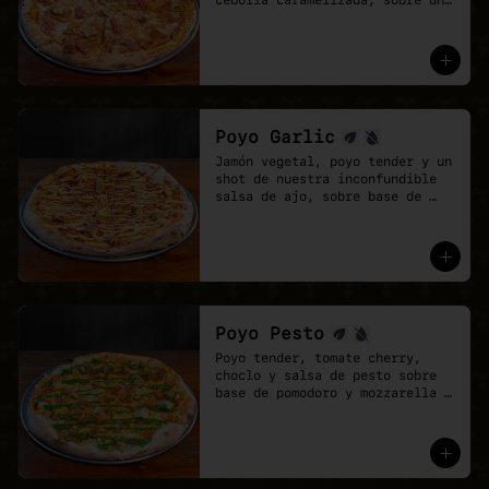
cebolla caramelizada, sobre una 
base de salsa barbecue y 
mozzarella vegana.
Poyo Garlic
Jamón vegetal, poyo tender y un 
shot de nuestra inconfundible 
salsa de ajo, sobre base de 
salsa pomodoro y mozzarella 
vegana.
Poyo Pesto
Poyo tender, tomate cherry, 
choclo y salsa de pesto sobre 
base de pomodoro y mozzarella 
vegana.