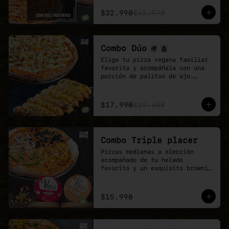
El combo ideal para grupos, 
reuniones de trabajo o fines de 
$32.990
$42.970
semana con hambre de pizza 
vegana.

Más sabor, más variedad y mejor 
precio.
Combo Dúo
Elige tu pizza vegana familiar 
favorita y acompáñala con una 
porción de palitos de ajo.

Un combo pensado para 
compartir, quedar feliz y 
disfrutar todo el sabor de 
$17.990
$19.480
Veganmobile.
Combo Triple placer
Pizzas medianas a elección 
acompañado de tu helado 
favorito y un exquisito brownie 
de chocolate.

Recuerda que puedes agrandar tu 
pizza mediana a familiar!
$15.990