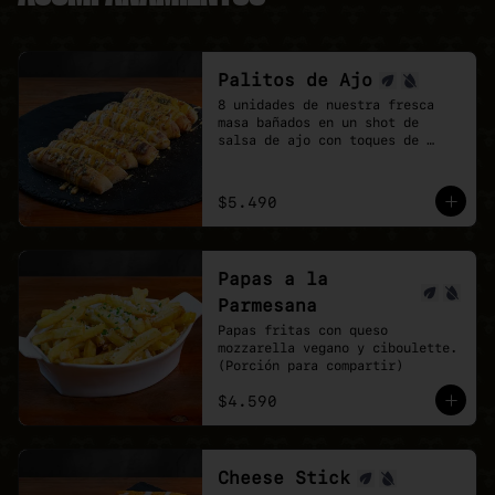
Palitos de Ajo
8 unidades de nuestra fresca 
masa bañados en un shot de 
salsa de ajo con toques de 
orégano.

la perfección no existe, pero 
estos palitos son lo mas cerca 
$5.490
que estarás.
Papas a la
Parmesana
Papas fritas con queso 
mozzarella vegano y ciboulette. 
(Porción para compartir)
$4.590
Cheese Stick