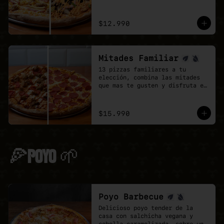
doble de sabor.
$12.990
Mitades Familiar
13 pizzas familiares a tu 
elección, combina las mitades 
que mas te gusten y disfruta el 
doble de sabor.
$15.990
🍕POYO 🌱
Poyo Barbecue
Delicioso poyo tender de la 
casa con salchicha vegana y 