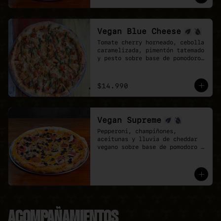
mozzarela y vegan Cheddar.
Vegan Blue Cheese
Tomate cherry horneado, cebolla 
caramelizada, pimentón tatemado 
y pesto sobre base de pomodoro 
y queso azul vegano.
$14.990
Vegan Supreme
Pepperoni, champiñones, 
aceitunas y lluvia de cheddar 
vegano sobre base de pomodoro y 
mozzarella vegana.
ACOMPAÑAMIENTOS