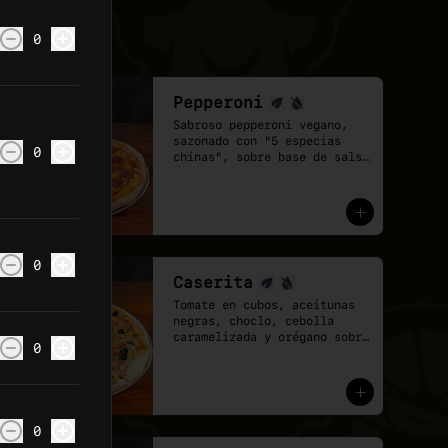
0
Pepperoni
Sabroso pepperoni vegano, 
sazonado con "5 especias 
0
chinas", sobre base de salsa 
pomodoro y mozzarella 
vegana.
0
Caserita
Tomate en cubos, aceitunas 
negras, choclo, cebolla 
caramelizada y orégano sobre 
0
base de salsa pomodoro y 
mozzarella vegana.
0