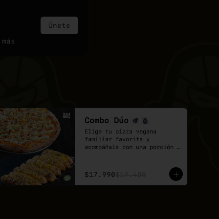
Únete
 más
Combo Dúo
Elige tu pizza vegana 
familiar favorita y 
acompáñala con una porción 
de palitos de ajo.

Un combo pensado para 
compartir, quedar feliz y 
$17.990
$19.480
disfrutar todo el sabor de 
Veganmobile.