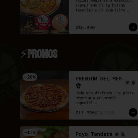
Pizzas medianas a elección 
acompañado de tu helado 
favorito y un exquisito 
brownie de chocolate.

Recuerda que puedes agrandar 
tu pizza mediana a familiar!
$15.990
⚡PROMOS
-
20
%
PREMIUM DEL MES
🏆
Cada mes disfruta una pizza 
premium a un precio 
especial.

Este mes de Agosto viene 
$11.990
$14.990
lleno de proteina con 
nuestra Full Prote 🍕

- Poyo tender, carne mex, 
salchicha, pepperoni y un 
-
17
%
toque de salsa barbecue 
Poyo Tenders
sobre base de pomodoro y 