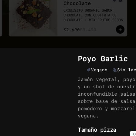
Chocolate
EXQUISITO BROWNIE SABOR 
CHOCOLATE CON CUBIERTA DE 
CHOCOLATE + MIX FRUTOS SECOS
$2.690
$3.490
Poyo Garlic
Vegano
Sin la
Jamón vegetal, poyo
Mitades
y un shot de nuestr
Familiar
inconfundible salsa
13 pizzas familiares a tu 
elección, combina las 
sobre base de salsa
mitades que mas te gusten y 
pomodoro y mozzarel
disfruta el doble de sabor.
$15.990
vegana.
Tamaño pizza
O