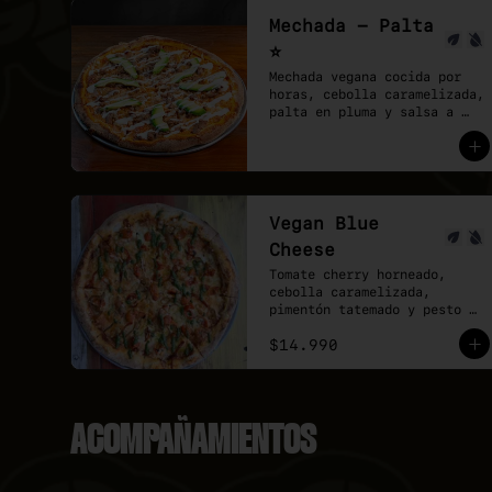
Mechada - Palta
⭐
Mechada vegana cocida por 
horas, cebolla caramelizada, 
palta en pluma y salsa a 
elección sobre base de 
pomodoro y mozzarella 
vegana.
Vegan Blue
Cheese
Tomate cherry horneado, 
cebolla caramelizada, 
pimentón tatemado y pesto 
sobre base de pomodoro y 
$14.990
queso azul vegano.
ACOMPAÑAMIENTOS