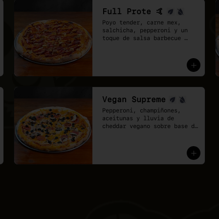
Full Prote 🤙
Poyo tender, carne mex, 
salchicha, pepperoni y un 
toque de salsa barbecue 
sobre base de pomodoro y 
mozzarella vegana.
Vegan Supreme
Pepperoni, champiñones, 
aceitunas y lluvia de 
cheddar vegano sobre base de 
pomodoro y mozzarella 
vegana.