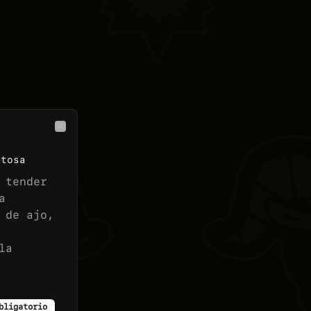
incluyen ensalada mixta 
fresca, pan horneado y 
nuestro clásico pebre 
casero.

👉 Antes de pedir, revisa el 
menú del día:

LUN 03: Mechada + pure

MAR 04: Poyo Katsu curry

MIÉ 05: Albondigas + 
Spaguetti

Close
JUE 06: Seitan Saltado + 
arroz + papas fritas

ctosa
VIE 07: Chowmein Tofu 
verduras
 tender
a
 de ajo,
la
bligatorio