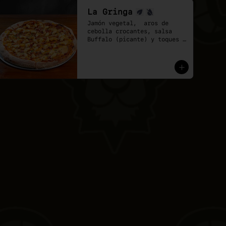
La Gringa
Jamón vegetal,  aros de 
cebolla crocantes, salsa 
Buffalo (picante) y toques 
de ciboulette.

* base salsa barbecue y 
pomodoro, Mix de vegan 
mozzarela y vegan Cheddar.