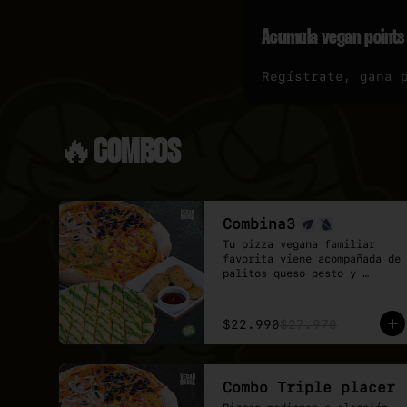
Acumula
vegan points
Regístrate, gana 
🔥COMBOS
Combina3
Tu pizza vegana familiar 
favorita viene acompañada de 
palitos queso pesto y 
deliciosos Poyo Tender 
veganos.

Una combinación rica, 
$22.990
$27.970
contundente y pensada para 
quienes buscan mas sabores.
Combo Triple placer