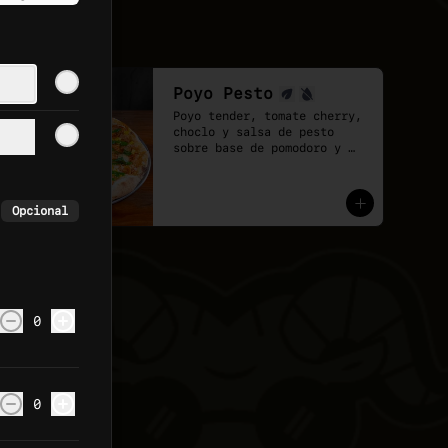
Poyo Pesto
Poyo tender, tomate cherry, 
choclo y salsa de pesto 
sobre base de pomodoro y 
mozzarella vegana.
Opcional
0
0