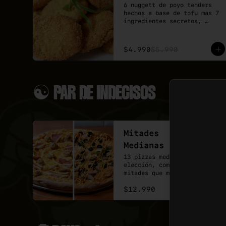
6 nuggett de poyo tenders 
mozzarella vegana.
hechos a base de tofu mas 7 
ingredientes secretos, 
acompañados de una salsa 
Bbq. 

Puedes agregar 3 o 6 
$4.990
$5.990
unidades extra.
☯ PAR DE INDECISOS
Mitades
Medianas
13 pizzas medianas a tu 
elección, combina las 
mitades que mas te gusten y 
disfruta el doble de sabor.
$12.990