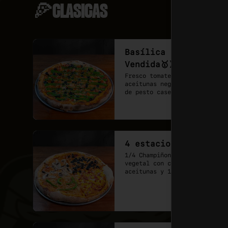
🍕CLASICAS
Basílica (Más
Vendida🥇)
Fresco tomate cherry, 
aceitunas negras y un shot 
de pesto casero, sobre base 
de pomodoro y mozzarella 
vegana.
4 estaciones
1/4 Champiñones, 1/4 jamón 
vegetal con choclo,1/4 
aceitunas y 1/4 pimentón 
verde con cebolla 
caramelizada. Base de salsa 
pomodoro y mozzarella 
vegana.

- Cuando no sabes qué pizza 
elegir, elige una que lo 