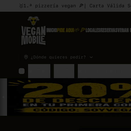
🥇1.ª pizzería vegan 🍕| Carta Válida 
INICIO
PIDE AQUI🌱🍕
LOCALES
RESERVAS
VEGAN 
¿Dónde quieres pedir?
🔥COMBOS
⚡PROMOS
☯ PAR DE INDECISO