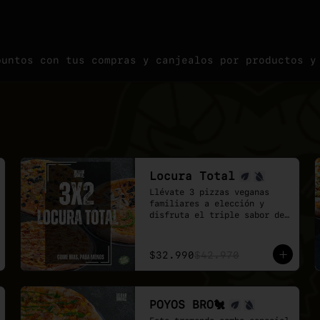
puntos con tus compras y canjealos por productos y
Locura Total
Llévate 3 pizzas veganas 
familiares a elección y 
disfruta el triple sabor de 
Veganmobile.

El combo ideal para grupos, 
reuniones de trabajo o fines 
$32.990
$42.970
de semana con hambre de 
pizza vegana.

Más sabor, más variedad y 
mejor precio.
POYOS BRO🐔