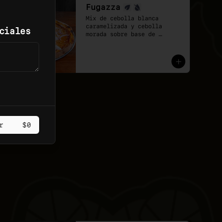
Fugazza
Mix de cebolla blanca 
caramelizada y cebolla 
ciales
morada sobre base de 
pomodoro y mozzarella 
vegana.
r
$0