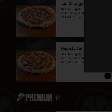
tenga todo.
La Chingona🔥
Carne vegetal sazonada 
estilo mexicano, pimentón 
tatemado, jalapeño encurtido 
y un shot de salsa chipotle, 
sobre base de pomodoro y 
mozzarella vegana.
Napolitana
Jamón vegetal, tomate en 
cubos, aceitunas y toque de 
orégano sobre base de 
pomodoro y mozzarella 
vegana.
🍕PREMIUM ⭐