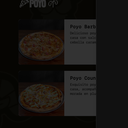
🍕POYO 🌱
Poyo Barbecue
Delicioso poyo tender de la 
casa con salchicha vegana y 
cebolla caramelizada, sobre 
una base de salsa barbecue y 
mozzarella vegana.
Poyo Country
Exquisito poyo tender de la 
casa, acompañado de cebolla 
morada en pluma mas choclo, 
finalizando con un shot de 
salsa provenzal, 

* base de pomodoro y vegan 
mozzarella.