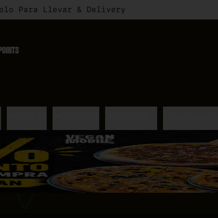
Solo Para Llevar & Delivery
POINTS
S
🍕POYO 🌱
🍕CLASICAS
🍕PREMIUM ⭐
ACOMPAÑAMIE