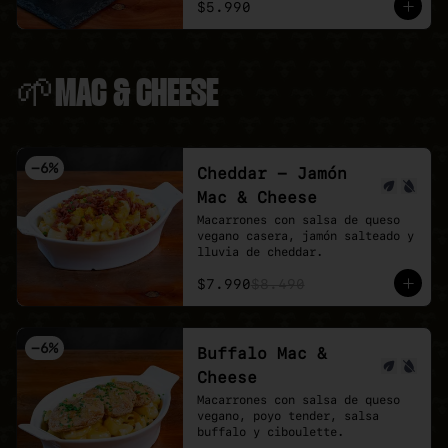
$5.990
🌱MAC & CHEESE
-
6
%
Cheddar - Jamón
Mac & Cheese
Macarrones con salsa de queso 
vegano casera, jamón salteado y 
lluvia de cheddar.
$7.990
$8.490
-
6
%
Buffalo Mac &
Cheese
Macarrones con salsa de queso 
vegano, poyo tender, salsa 
buffalo y ciboulette.