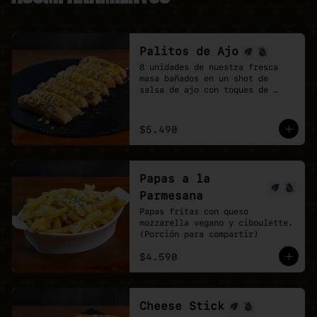
Palitos de Ajo
8 unidades de nuestra fresca 
masa bañados en un shot de 
salsa de ajo con toques de 
orégano.

la perfección no existe, pero 
estos palitos son lo mas cerca 
$5.490
que estarás.
Papas a la
Parmesana
Papas fritas con queso 
mozzarella vegano y ciboulette. 
(Porción para compartir)
$4.590
Cheese Stick