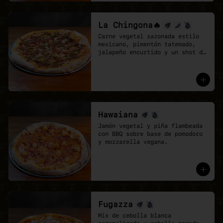
La Chingona🔥
Carne vegetal sazonada estilo 
mexicano, pimentón tatemado, 
jalapeño encurtido y un shot de 
salsa chipotle, sobre base de 
pomodoro y mozzarella vegana.
Hawaiana
Jamón vegetal y piña flambeada 
con BBQ sobre base de pomodoro 
y mozzarella vegana.
Fugazza
Mix de cebolla blanca 