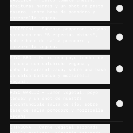
BASILICA - Fresco tomate cherry,
aceitunas negras y un shot de pesto
$790
casero, sobre base de pomodoro y
mozzarella vegana.
PEPPERONI - Sabroso pepperoni vegano,
Salsa Chipotle
sazonado con "5 especias chinas",
Verduras tatemadas al 
sobre base de salsa pomodoro y
horno(cebolla, tomate, 
mozzarella vegana.
pimenton) + toques de jalapeño.
POYO BBQ - Delicioso poyo tender de
la casa con salchicha vegana y
$790
cebolla caramelizada, sobre una base
de salsa barbecue y mozzarella
vegana.
Salsa Garlic
POYO GARLIC - Jamón vegetal, poyo
Deliciosa salsa Garlic de la 
casa, puedes encontrarle en 
tender y un shot de nuestra
nuestras pizzas, pero sabemos 
inconfundible salsa de ajo, sobre
que nunca es suficiente.
base de salsa pomodoro y mozzarella
vegana.
$790
$990
CHINGONA - Carne vegetal sazonada