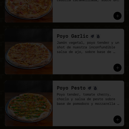
cebolla caramelizada, sobre una 
base de salsa barbecue y 
mozzarella vegana.
Poyo Garlic
Jamón vegetal, poyo tender y un 
shot de nuestra inconfundible 
salsa de ajo, sobre base de 
salsa pomodoro y mozzarella 
vegana.
Poyo Pesto
Poyo tender, tomate cherry, 
choclo y salsa de pesto sobre 
base de pomodoro y mozzarella 
vegana.