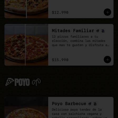
doble de sabor.
$12.990
Mitades Familiar
13 pizzas familiares a tu 
elección, combina las mitades 
que mas te gusten y disfruta el 
doble de sabor.
$15.990
🍕POYO 🌱
Poyo Barbecue
Delicioso poyo tender de la 
casa con salchicha vegana y 