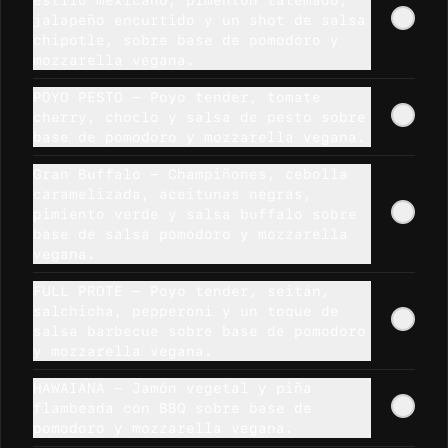
estilo mexicano, pimentón tatemado,
Salsa Pesto
jalapeño encurtido y un shot de salsa
chipotle, sobre base de pomodoro y
En base albahaca y nueces mas 
condimentos extras.
mozzarella vegana.
POYO PESTO - Poyo tender, tomate
cherry, choclo y salsa de pesto sobre
$990
$1.290
base de pomodoro y mozzarella vegana.
Gran Buffalo - Champiñones, cebolla
caramelizada, aceitunas negras,
Salsa Provenzal
pimiento verde y salsa buffalo sobre
Salsa provenzal en base 
base de salsa pomodoro y mozzarella
perejil, aceite, leche vegetal 
vegana.
y condimentos.
FULL PROTE - Poyo tender, seitán,
$790
salchicha, pepperoni y un toque de
salsa barbecue sobre base de pomodoro
y mozzarella vegana.
Salsa de Pizza
HAWAIANA - Jamón vegetal y piña
Salsa pomodoro, la misma que 
flambeada con BBQ sobre base de
utilizamos en nuestras pizzas.
pomodoro y mozzarella vegana.