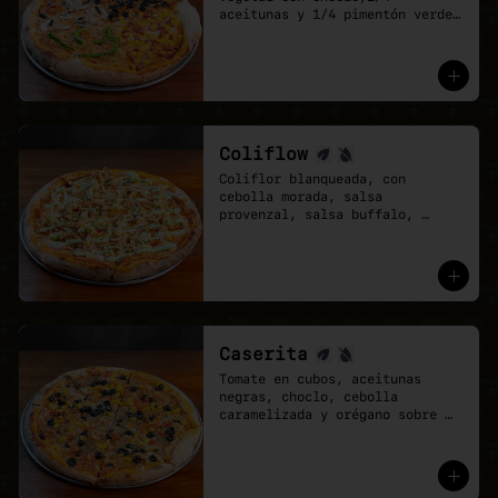
aceitunas y 1/4 pimentón verde 
con cebolla caramelizada. Base 
de salsa pomodoro y mozzarella 
vegana.

- Cuando no sabes qué pizza 
elegir, elige una que lo tenga 
todo.
Coliflow
Coliflor blanqueada, con 
cebolla morada, salsa 
provenzal, salsa buffalo, 
ciboulette y cebolla crispy. 
Base de salsa pomodoro y 
mozzarella vegana.
Caserita
Tomate en cubos, aceitunas 
negras, choclo, cebolla 
caramelizada y orégano sobre 
base de salsa pomodoro y 
mozzarella vegana.