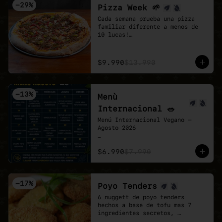
-
29
%
Pizza Week 🌱
Cada semana prueba una pizza 
familiar diferente a menos de 
10 lucas!

Esta semana toco la Chingona 🌱 
🍕

- Carne vegetal sazonada estilo 
$9.990
$13.990
mexicano, pimentón tatemado, 
jalapeño encurtido y un shot de 
salsa chipotle, sobre base de 
pomodoro y mozzarella vegana.
-
13
%
Menù
Internacional 🥗
Menú Internacional Vegano — 
Agosto 2026

Cada día te espera un plato 
$6.990
$7.990
diferente inspirado en sabores 
del mundo, preparado 100% 
vegano y con todo el cariño de 
Veganmobile 💚

-
17
%
Poyo Tenders
Todos nuestros almuerzos 
6 nuggett de poyo tenders 
incluyen ensalada mixta fresca, 
hechos a base de tofu mas 7 
pan horneado y nuestro clásico 
ingredientes secretos, 
pebre casero.

acompañados de una salsa Bbq. 
