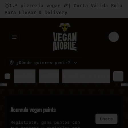
🥇1.ª pizzería vegan 🍕| Carta Válida Solo
Para Llevar & Delivery
Abrir menu de navegación
Login
¿Dónde quieres pedir?
🔥COMBOS
⚡PROMOS
☯ PAR DE INDECISOS
🍕P
Acumula
vegan points
Únete
Regístrate, gana puntos con