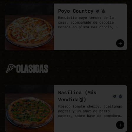
Poyo Country
Exquisito poyo tender de la 
casa, acompañado de cebolla 
morada en pluma mas choclo, 
finalizando con un shot de 
salsa provenzal, 

* base de pomodoro y vegan 
mozzarella.
🍕CLASICAS
Basílica (Más
Vendida🥇)
Fresco tomate cherry, aceitunas 
negras y un shot de pesto 
casero, sobre base de pomodoro 
y mozzarella vegana.