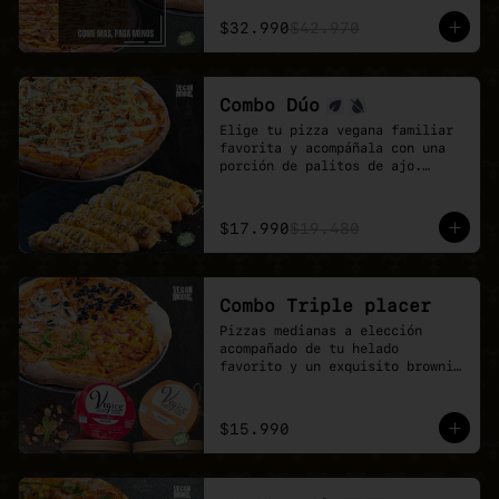
El combo ideal para grupos, 
reuniones de trabajo o fines de 
$32.990
$42.970
semana con hambre de pizza 
vegana.

Más sabor, más variedad y mejor 
precio.
Combo Dúo
Elige tu pizza vegana familiar 
favorita y acompáñala con una 
porción de palitos de ajo.

Un combo pensado para 
compartir, quedar feliz y 
disfrutar todo el sabor de 
$17.990
$19.480
Veganmobile.
Combo Triple placer
Pizzas medianas a elección 
acompañado de tu helado 
favorito y un exquisito brownie 
de chocolate.

Recuerda que puedes agrandar tu 
pizza mediana a familiar!
$15.990