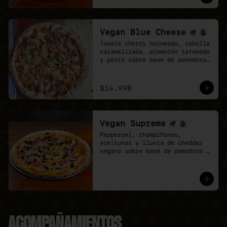
mozzarela y vegan Cheddar.
Vegan Blue Cheese
Tomate cherry horneado, cebolla 
caramelizada, pimentón tatemado 
y pesto sobre base de pomodoro 
y queso azul vegano.
$14.990
Vegan Supreme
Pepperoni, champiñones, 
aceitunas y lluvia de cheddar 
vegano sobre base de pomodoro y 
mozzarella vegana.
ACOMPAÑAMIENTOS