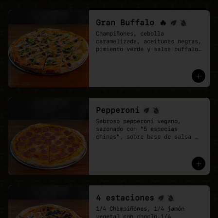
Gran Buffalo 🔥
Champiñones, cebolla 
caramelizada, aceitunas negras, 
pimiento verde y salsa buffalo 
sobre base de salsa pomodoro y 
mozzarella vegana.
Pepperoni
Sabroso pepperoni vegano, 
sazonado con "5 especias 
chinas", sobre base de salsa 
pomodoro y mozzarella vegana.
4 estaciones
1/4 Champiñones, 1/4 jamón 
vegetal con choclo,1/4 