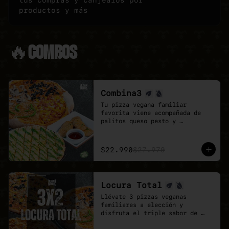
tus compras y canjealos por
productos y más
🔥COMBOS
Combina3
Tu pizza vegana familiar 
favorita viene acompañada de 
palitos queso pesto y 
deliciosos Poyo Tender veganos.

Una combinación rica, 
contundente y pensada para 
$22.990
$27.970
quienes buscan mas sabores.
Locura Total
Llévate 3 pizzas veganas 
familiares a elección y 
disfruta el triple sabor de 
Veganmobile.
