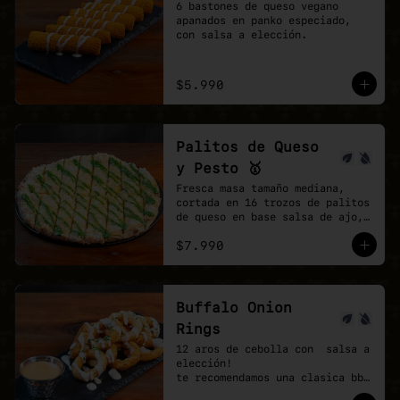
6 bastones de queso vegano 
apanados en panko especiado, 
con salsa a elección.
$5.990
Palitos de Queso
y Pesto 🥇
Fresca masa tamaño mediana, 
cortada en 16 trozos de palitos 
de queso en base salsa de ajo, 
vegan mozzarella, finalizando 
$7.990
con un shot de salsa pesto.
Buffalo Onion
Rings
12 aros de cebolla con  salsa a 
elección!

te recomendamos una clasica bbq 
y agregar una buffalo picante!