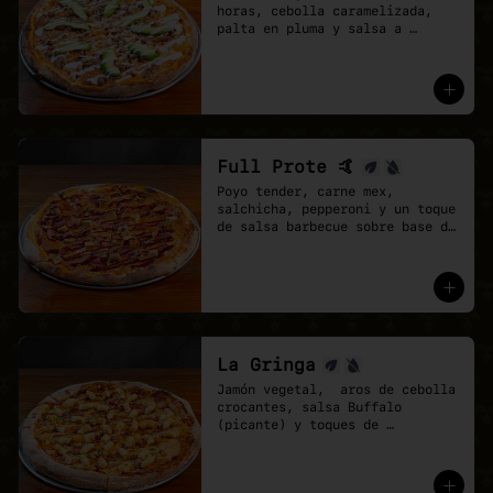
horas, cebolla caramelizada, 
palta en pluma y salsa a 
elección sobre base de pomodoro 
y mozzarella vegana.
Full Prote 🤙
Poyo tender, carne mex, 
salchicha, pepperoni y un toque 
de salsa barbecue sobre base de 
pomodoro y mozzarella vegana.
La Gringa
Jamón vegetal,  aros de cebolla 
crocantes, salsa Buffalo 
(picante) y toques de 
ciboulette.

* base salsa barbecue y 
pomodoro, Mix de vegan 