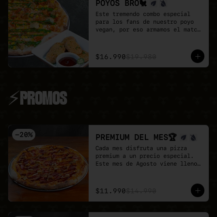
POYOS BRO🐔
Este tremendo combo especial 
para los fans de nuestro poyo 
vegan, por eso armamos el match 
perfecto

Pizza familiar de poyo a 
elección + porción de Poyo 
$16.990
$19.980
Tender + salsa buffalo + salsa 
BBQ.

Un combo 100% vegan, sabroso y 
perfecta para compartir.
⚡PROMOS
-
20
%
PREMIUM DEL MES🏆
Cada mes disfruta una pizza 
premium a un precio especial.

Este mes de Agosto viene lleno 
de proteina con nuestra Full 
Prote 🍕

- Poyo tender, carne mex, 
$11.990
$14.990
salchicha, pepperoni y un toque 
de salsa barbecue sobre base de 
pomodoro y mozzarella vegana.