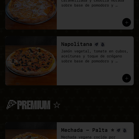
caramelizada y cebolla morada 
sobre base de pomodoro y 
mozzarella vegana.
Napolitana
Jamón vegetal, tomate en cubos, 
aceitunas y toque de orégano 
sobre base de pomodoro y 
mozzarella vegana.
🍕PREMIUM ⭐
Mechada - Palta ⭐
Mechada vegana cocida por 