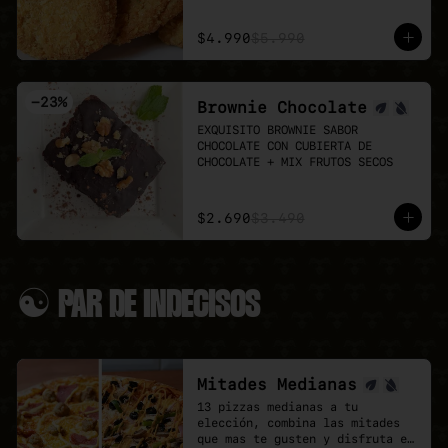
Puedes agregar 3 o 6 unidades 
👉 Antes de pedir, revisa el 
extra.
menú del día:

$4.990
$5.990
LUN 03: Mechada + pure

MAR 04: Poyo Katsu curry

MIÉ 05: Albondigas + Spaguetti

-
23
%
Brownie Chocolate
JUE 06: Seitan Saltado + arroz 
+ papas fritas

EXQUISITO BROWNIE SABOR 
VIE 07: Chowmein Tofu verduras
CHOCOLATE CON CUBIERTA DE 
CHOCOLATE + MIX FRUTOS SECOS
$2.690
$3.490
☯ PAR DE INDECISOS
Mitades Medianas
13 pizzas medianas a tu 
elección, combina las mitades 
que mas te gusten y disfruta el 