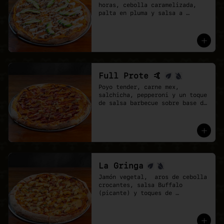
horas, cebolla caramelizada, 
palta en pluma y salsa a 
elección sobre base de pomodoro 
y mozzarella vegana.
Full Prote 🤙
Poyo tender, carne mex, 
salchicha, pepperoni y un toque 
de salsa barbecue sobre base de 
pomodoro y mozzarella vegana.
La Gringa
Jamón vegetal,  aros de cebolla 
crocantes, salsa Buffalo 
(picante) y toques de 
ciboulette.

* base salsa barbecue y 
pomodoro, Mix de vegan 