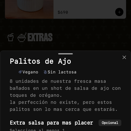
$690
🥤🍧EXTRAS
Palitos de Ajo
BEBIDAS 350cc
Acompaña tu pizza o macarron 
Vegano
Sin lactosa
con tu bebida favorita, version 
350 cc lata,
8 unidades de nuestra fresca masa
bañados en un shot de salsa de ajo con
toques de orégano.
la perfección no existe, pero estos
palitos son lo mas cerca que estarás.
HELADO VEGICE 240CC
Variedad de Helados de la marca 
Extra salsa para mas placer
Opcional
Vegice, sabor que te 
sorprenderan.
Seleccione al menos 1