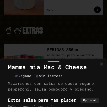
$690
🥤🍧EXTRAS
BEBIDAS 350cc
Acompaña tu pizza o macarron 
con tu bebida favorita, version 
350 cc lata,
Mamma mia Mac & Cheese
Vegano
Sin lactosa
Macarrones con salsa de queso vegano,
pepperoni, salsa pomodoro y orégano.
HELADO VEGICE 240CC
Variedad de Helados de la marca 
Extra salsa para mas placer
Opcional
Vegice, sabor que te 
sorprenderan.
Seleccione al menos 1