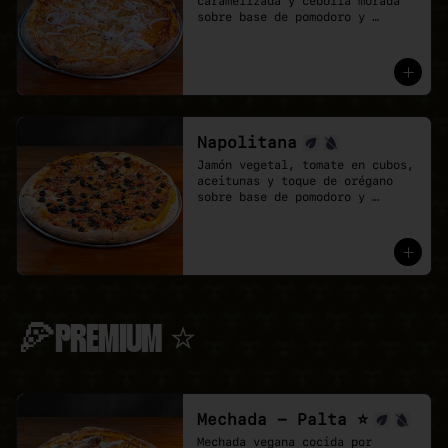
caramelizada y cebolla morada 
sobre base de pomodoro y 
mozzarella vegana.
Napolitana
Jamón vegetal, tomate en cubos, 
aceitunas y toque de orégano 
sobre base de pomodoro y 
mozzarella vegana.
🍕PREMIUM ⭐
Mechada - Palta ⭐
Mechada vegana cocida por 