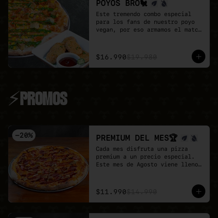
POYOS BRO🐔
Este tremendo combo especial 
para los fans de nuestro poyo 
vegan, por eso armamos el match 
perfecto

Pizza familiar de poyo a 
elección + porción de Poyo 
$16.990
$19.980
Tender + salsa buffalo + salsa 
BBQ.

Un combo 100% vegan, sabroso y 
perfecta para compartir.
⚡PROMOS
-
20
%
PREMIUM DEL MES🏆
Cada mes disfruta una pizza 
premium a un precio especial.

Este mes de Agosto viene lleno 
de proteina con nuestra Full 
Prote 🍕

- Poyo tender, carne mex, 
$11.990
$14.990
salchicha, pepperoni y un toque 
de salsa barbecue sobre base de 
pomodoro y mozzarella vegana.