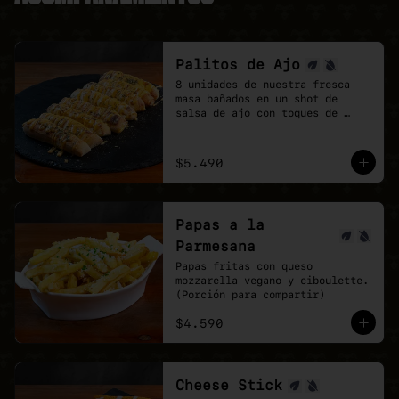
Palitos de Ajo
8 unidades de nuestra fresca 
masa bañados en un shot de 
salsa de ajo con toques de 
orégano.

la perfección no existe, pero 
estos palitos son lo mas cerca 
$5.490
que estarás.
Papas a la
Parmesana
Papas fritas con queso 
mozzarella vegano y ciboulette. 
(Porción para compartir)
$4.590
Cheese Stick