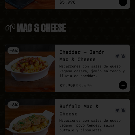
$5.990
🌱MAC & CHEESE
-
6
%
Cheddar - Jamón
Mac & Cheese
Macarrones con salsa de queso 
vegano casera, jamón salteado y 
lluvia de cheddar.
$7.990
$8.490
-
6
%
Buffalo Mac &
Cheese
Macarrones con salsa de queso 
vegano, poyo tender, salsa 
buffalo y ciboulette.