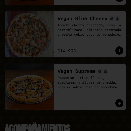
mozzarela y vegan Cheddar.
Vegan Blue Cheese
Tomate cherry horneado, cebolla 
caramelizada, pimentón tatemado 
y pesto sobre base de pomodoro 
y queso azul vegano.
$14.990
Vegan Supreme
Pepperoni, champiñones, 
aceitunas y lluvia de cheddar 
vegano sobre base de pomodoro y 
mozzarella vegana.
ACOMPAÑAMIENTOS