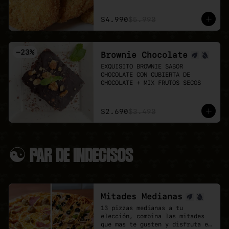
Puedes agregar 3 o 6 unidades 
👉 Antes de pedir, revisa el 
extra.
menú del día:

$4.990
$5.990
LUN 03: Mechada + pure

MAR 04: Poyo Katsu curry

MIÉ 05: Albondigas + Spaguetti

-
23
%
Brownie Chocolate
JUE 06: Seitan Saltado + arroz 
+ papas fritas

EXQUISITO BROWNIE SABOR 
VIE 07: Chowmein Tofu verduras
CHOCOLATE CON CUBIERTA DE 
CHOCOLATE + MIX FRUTOS SECOS
$2.690
$3.490
☯ PAR DE INDECISOS
Mitades Medianas
13 pizzas medianas a tu 
elección, combina las mitades 
que mas te gusten y disfruta el 