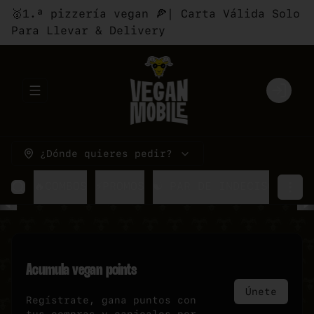
🥇1.ª pizzería vegan 🍕| Carta Válida Solo
Para Llevar & Delivery
Abrir menu de navegación
Login
¿Dónde quieres pedir?
🔥COMBOS
⚡PROMOS
☯ PAR DE INDECISOS
🍕P
Acumula
vegan points
Únete
Regístrate, gana puntos con