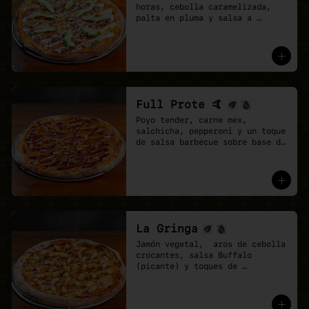
horas, cebolla caramelizada, 
palta en pluma y salsa a 
elección sobre base de pomodoro 
y mozzarella vegana.
Full Prote 🤙
Poyo tender, carne mex, 
salchicha, pepperoni y un toque 
de salsa barbecue sobre base de 
pomodoro y mozzarella vegana.
La Gringa
Jamón vegetal,  aros de cebolla 
crocantes, salsa Buffalo 
(picante) y toques de 
ciboulette.

* base salsa barbecue y 
pomodoro, Mix de vegan 