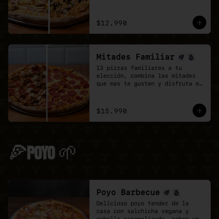
doble de sabor.
$12.990
Mitades Familiar
13 pizzas familiares a tu 
elección, combina las mitades 
que mas te gusten y disfruta el 
doble de sabor.
$15.990
🍕POYO 🌱
Poyo Barbecue
Delicioso poyo tender de la 
casa con salchicha vegana y 