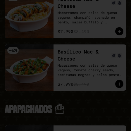
Cheese
Macarrones con salsa de queso 
vegano, champiñón apanado en 
panko, salsa buffalo y 
ciboulette.
$7.990
$8.490
-
6
%
Basílico Mac &
Cheese
Macarrones con salsa de queso 
vegano, tomate cherry asado, 
aceitunas negras y salsa pesto.
$7.990
$8.490
APAPACHADOS 🍟