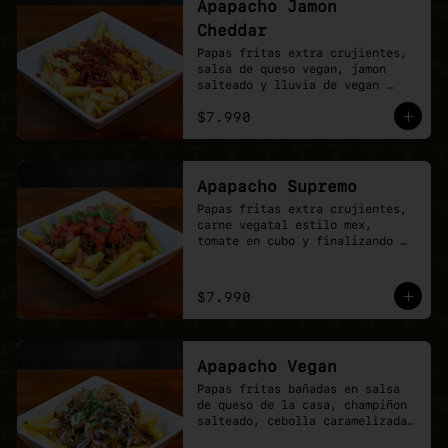
Apapacho Jamon
Cheddar
Papas fritas extra crujientes, 
salsa de queso vegan, jamon 
salteado y lluvia de vegan 
cheddar.
$7.990
Apapacho Supremo
Papas fritas extra crujientes, 
carne vegatal estilo mex, 
tomate en cubo y finalizando 
con lluvia de ciboullete.
$7.990
Apapacho Vegan
Papas fritas bañadas en salsa 
de queso de la casa, champiñon 
salteado, cebolla caramelizada, 
poyo tender y toques de 