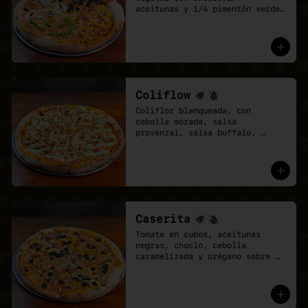
aceitunas y 1/4 pimentón verde 
con cebolla caramelizada. Base 
de salsa pomodoro y mozzarella 
vegana.

- Cuando no sabes qué pizza 
elegir, elige una que lo tenga 
todo.
Coliflow
Coliflor blanqueada, con 
cebolla morada, salsa 
provenzal, salsa buffalo, 
ciboulette y cebolla crispy. 
Base de salsa pomodoro y 
mozzarella vegana.
Caserita
Tomate en cubos, aceitunas 
negras, choclo, cebolla 
caramelizada y orégano sobre 
base de salsa pomodoro y 
mozzarella vegana.