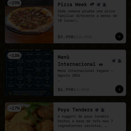
-
29
%
Pizza Week 🌱
Cada semana prueba una pizza 
familiar diferente a menos de 
10 lucas!

Esta semana toco la Chingona 🌱 
🍕

- Carne vegetal sazonada estilo 
$9.990
$13.990
mexicano, pimentón tatemado, 
jalapeño encurtido y un shot de 
salsa chipotle, sobre base de 
pomodoro y mozzarella vegana.
-
13
%
Menù
Internacional 🥗
Menú Internacional Vegano — 
Agosto 2026

Cada día te espera un plato 
$6.990
$7.990
diferente inspirado en sabores 
del mundo, preparado 100% 
vegano y con todo el cariño de 
Veganmobile 💚

-
17
%
Poyo Tenders
Todos nuestros almuerzos 
6 nuggett de poyo tenders 
incluyen ensalada mixta fresca, 
hechos a base de tofu mas 7 
pan horneado y nuestro clásico 
ingredientes secretos, 
pebre casero.

acompañados de una salsa Bbq. 
