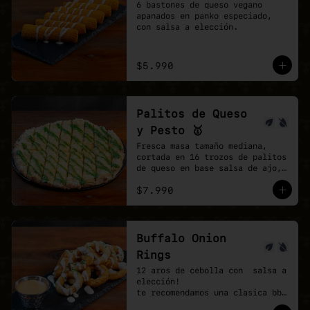
6 bastones de queso vegano 
apanados en panko especiado, 
con salsa a elección.
$5.990
Palitos de Queso
y Pesto 🥇
Fresca masa tamaño mediana, 
cortada en 16 trozos de palitos 
de queso en base salsa de ajo, 
vegan mozzarella, finalizando 
$7.990
con un shot de salsa pesto.
Buffalo Onion
Rings
12 aros de cebolla con  salsa a 
elección!

te recomendamos una clasica bbq 
y agregar una buffalo picante!