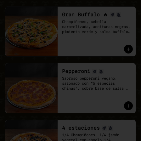
Gran Buffalo 🔥
Champiñones, cebolla 
caramelizada, aceitunas negras, 
pimiento verde y salsa buffalo 
sobre base de salsa pomodoro y 
mozzarella vegana.
Pepperoni
Sabroso pepperoni vegano, 
sazonado con "5 especias 
chinas", sobre base de salsa 
pomodoro y mozzarella vegana.
4 estaciones
1/4 Champiñones, 1/4 jamón 
vegetal con choclo,1/4 