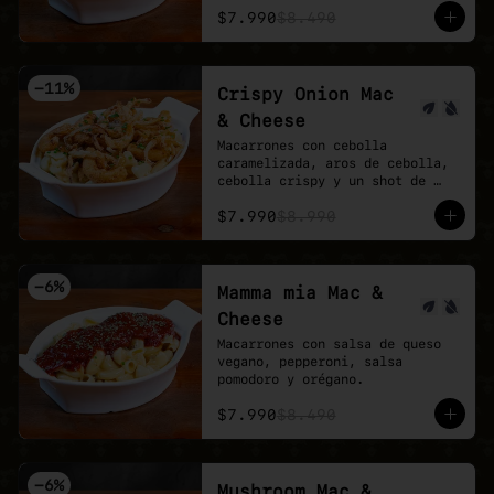
$7.990
$8.490
-
11
%
Crispy Onion Mac
& Cheese
Macarrones con cebolla 
caramelizada, aros de cebolla, 
cebolla crispy y un shot de 
salsa buffalo.
$7.990
$8.990
-
6
%
Mamma mia Mac &
Cheese
Macarrones con salsa de queso 
vegano, pepperoni, salsa 
pomodoro y orégano.
$7.990
$8.490
-
6
%
Mushroom Mac &