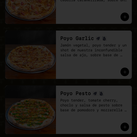
cebolla caramelizada, sobre una 
base de salsa barbecue y 
mozzarella vegana.
Poyo Garlic
Jamón vegetal, poyo tender y un 
shot de nuestra inconfundible 
salsa de ajo, sobre base de 
salsa pomodoro y mozzarella 
vegana.
Poyo Pesto
Poyo tender, tomate cherry, 
choclo y salsa de pesto sobre 
base de pomodoro y mozzarella 
vegana.