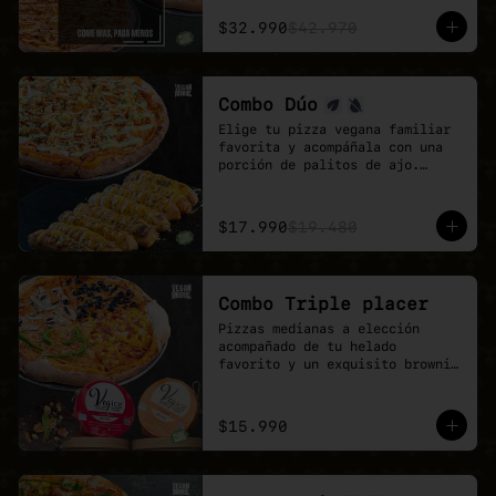
El combo ideal para grupos, 
reuniones de trabajo o fines de 
$32.990
$42.970
semana con hambre de pizza 
vegana.

Más sabor, más variedad y mejor 
precio.
Combo Dúo
Elige tu pizza vegana familiar 
favorita y acompáñala con una 
porción de palitos de ajo.

Un combo pensado para 
compartir, quedar feliz y 
disfrutar todo el sabor de 
$17.990
$19.480
Veganmobile.
Combo Triple placer
Pizzas medianas a elección 
acompañado de tu helado 
favorito y un exquisito brownie 
de chocolate.

Recuerda que puedes agrandar tu 
pizza mediana a familiar!
$15.990