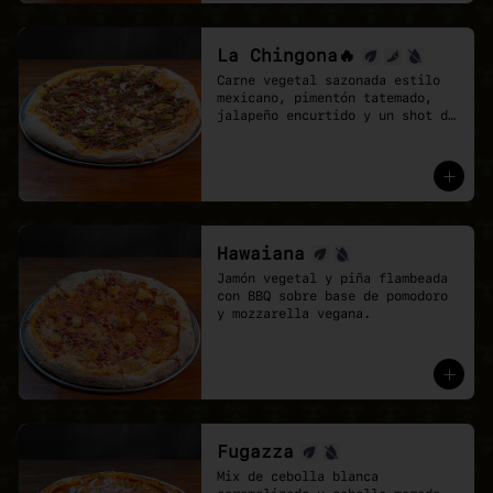
La Chingona🔥
Carne vegetal sazonada estilo 
mexicano, pimentón tatemado, 
jalapeño encurtido y un shot de 
salsa chipotle, sobre base de 
pomodoro y mozzarella vegana.
Hawaiana
Jamón vegetal y piña flambeada 
con BBQ sobre base de pomodoro 
y mozzarella vegana.
Fugazza
Mix de cebolla blanca 