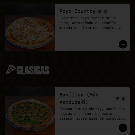
Poyo Country
Exquisito poyo tender de la 
casa, acompañado de cebolla 
morada en pluma mas choclo, 
finalizando con un shot de 
salsa provenzal, 

* base de pomodoro y vegan 
mozzarella.
🍕CLASICAS
Basílica (Más
Vendida🥇)
Fresco tomate cherry, aceitunas 
negras y un shot de pesto 
casero, sobre base de pomodoro 
y mozzarella vegana.