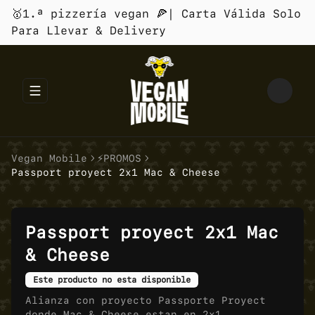
🥇1.ª pizzería vegan 🍕| Carta Válida Solo
Para Llevar & Delivery
Abrir menu de navegación
Vegan Mobile
⚡PROMOS
Passport proyect 2x1 Mac & Cheese
Passport proyect 2x1 Mac
& Cheese
Este producto no esta disponible
Alianza con proyecto Passporte Proyect
donde Mac & Cheese estan en 2x1.